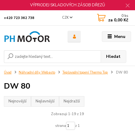
VÝPRODEJ SKLADOVÝCH ZÁSOB DŘEZŮ
0
ks
CZK
+420 723 362 738
za
0,00 Kč
Menu
Hledat
Úvod
Náhradní díly Webasto
Teplovodní topení Thermo Top
DW 80
DW 80
Nejnovější
Nejlevnější
Nejdražší
Zobrazuji 1-19 z 19
strana
z 1