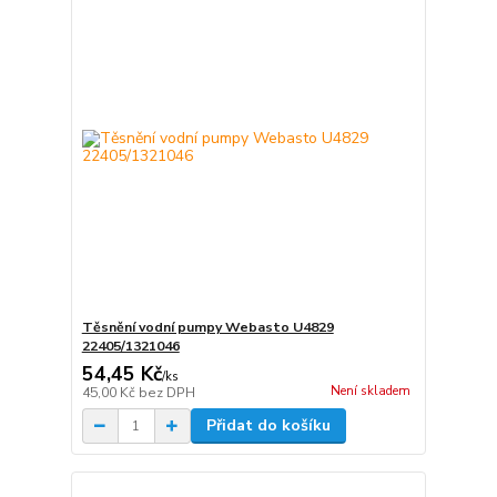
Těsnění vodní pumpy Webasto U4829
22405/1321046
54,45 Kč
/
ks
Není skladem
45,00 Kč
bez DPH
Přidat do košíku