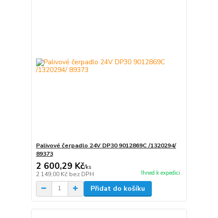
Palivové čerpadlo 24V DP30 9012869C /1320294/
89373
2 600,29 Kč
/
ks
Ihned k expedici
2 149,00 Kč
bez DPH
Přidat do košíku