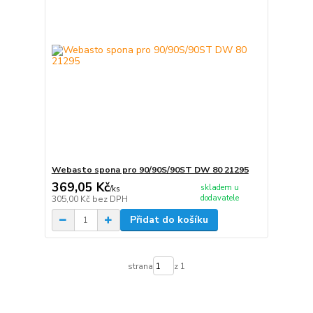
Webasto spona pro 90/90S/90ST DW 80 21295
369,05 Kč
skladem u
/
ks
dodavatele
305,00 Kč
bez DPH
Přidat do košíku
strana
z 1