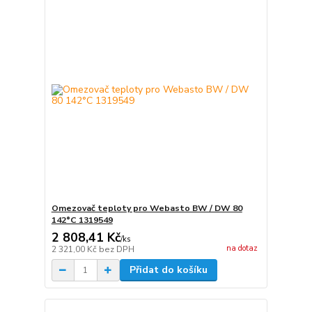
Omezovač teploty pro Webasto BW / DW 80
142°C 1319549
2 808,41 Kč
/
ks
na dotaz
2 321,00 Kč
bez DPH
Přidat do košíku