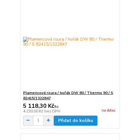
Plamencová roura / hořák DW 80 / Thermo 90 / S
82415/1322847
5 118,30 Kč
/
ks
na dotaz
4 230,00 Kč
bez DPH
Přidat do košíku