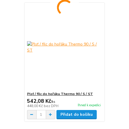
Plsť / filc do hořáku Thermo 90 / S / ST
542,08 Kč
/
ks
Ihned k expedici
448,00 Kč
bez DPH
Přidat do košíku