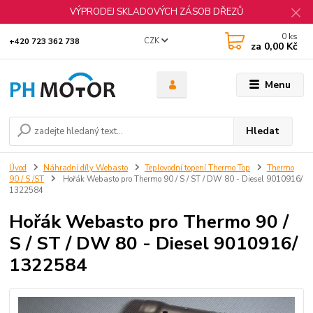
VÝPRODEJ SKLADOVÝCH ZÁSOB DŘEZŮ
0
ks
CZK
+420 723 362 738
za
0,00 Kč
Menu
Hledat
Úvod
Náhradní díly Webasto
Teplovodní topení Thermo Top
Thermo
90 / S /ST
Hořák Webasto pro Thermo 90 / S / ST / DW 80 - Diesel 9010916/
1322584
Hořák Webasto pro Thermo 90 /
S / ST / DW 80 - Diesel 9010916/
1322584