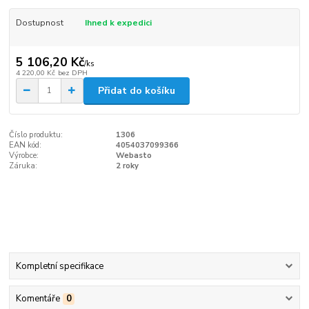
Dostupnost
Ihned k expedici
5 106,20 Kč
/
ks
4 220,00 Kč
bez DPH
Přidat do košíku
Číslo produktu:
1306
EAN kód:
4054037099366
Výrobce:
Webasto
Záruka:
2 roky
Kompletní specifikace
Komentáře
0