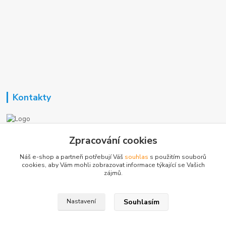
Kontakty
Nezavisla-topeni.cz
Zpracování cookies
Náš e-shop a partneři potřebují Váš
souhlas
s použitím souborů
+420 723 362 738
cookies, aby Vám mohli zobrazovat informace týkající se Vašich
zájmů.
phmotor@centrum.cz
Souhlasím
Nastavení