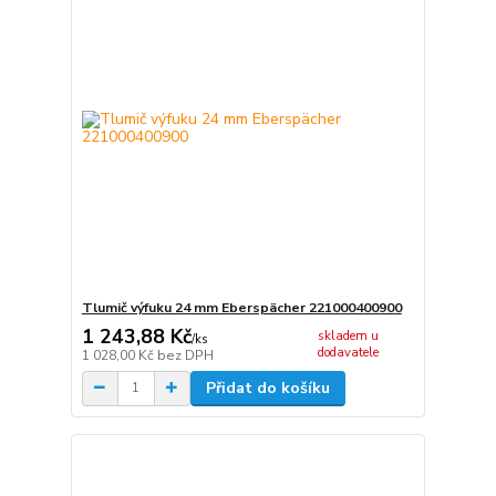
Tlumič výfuku 24 mm Eberspächer 221000400900
1 243,88 Kč
skladem u
/
ks
dodavatele
1 028,00 Kč
bez DPH
Přidat do košíku