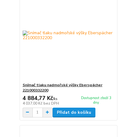
Snímač tlaku nadmořské výšky Eberspächer
221000332200
4 884,77 Kč
Dostupnost zboží 3
/
ks
dny
4 037,00 Kč
bez DPH
Přidat do košíku