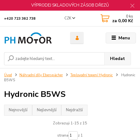
VÝPRODEJ SKLADOVÝCH ZÁSOB DŘEZŮ
0
ks
CZK
+420 723 362 738
za
0,00 Kč
Menu
Hledat
Úvod
Náhradní díly Eberspächer
Teplovodní topení Hydronic
Hydronic
B5WS
Hydronic B5WS
Nejnovější
Nejlevnější
Nejdražší
Zobrazuji 1-15 z 15
strana
z 1