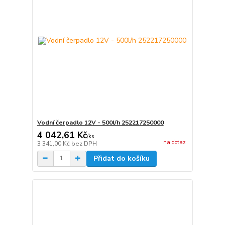
Vodní čerpadlo 12V - 500l/h 252217250000
4 042,61 Kč
/
ks
na dotaz
3 341,00 Kč
bez DPH
Přidat do košíku