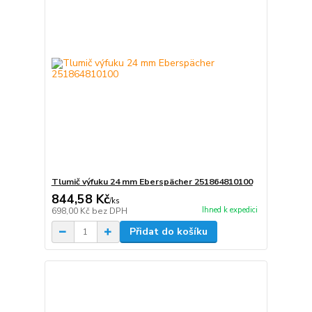
Tlumič výfuku 24 mm Eberspächer 251864810100
844,58 Kč
/
ks
Ihned k expedici
698,00 Kč
bez DPH
Přidat do košíku