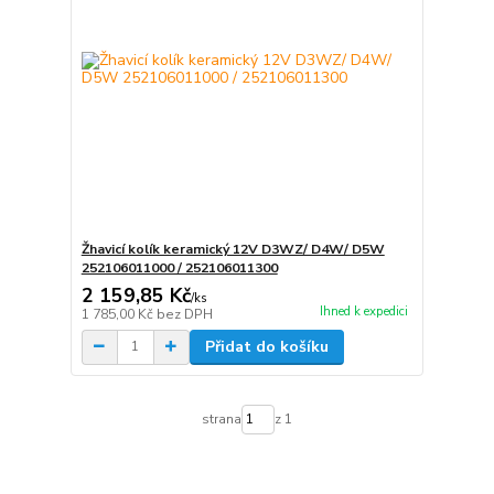
Žhavicí kolík keramický 12V D3WZ/ D4W/ D5W
252106011000 / 252106011300
2 159,85 Kč
/
ks
Ihned k expedici
1 785,00 Kč
bez DPH
Přidat do košíku
strana
z 1