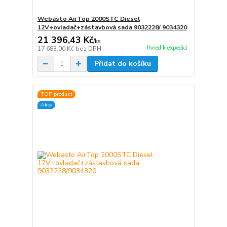
Webasto AirTop 2000STC Diesel
12V+ovladač+zástavbová sada 9032228/ 9034320
21 396,43 Kč
/
ks
Ihned k expedici
17 683,00 Kč
bez DPH
Přidat do košíku
TOP produkt
Akce