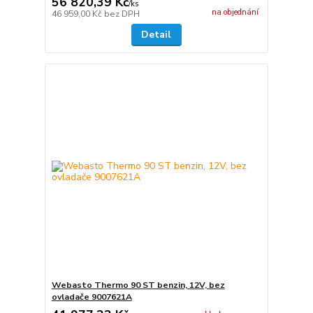
56 820,39 Kč
/
ks
na objednání
46 959,00 Kč
bez DPH
Detail
Webasto Thermo 90 ST benzin, 12V, bez
ovladače 9007621A