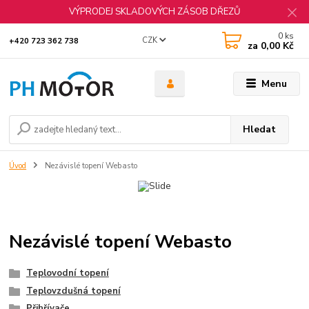
VÝPRODEJ SKLADOVÝCH ZÁSOB DŘEZŮ
0
ks
CZK
+420 723 362 738
za
0,00 Kč
Menu
Hledat
Úvod
Nezávislé topení Webasto
Nezávislé topení Webasto
Teplovodní topení
Teplovzdušná topení
Přihřívače