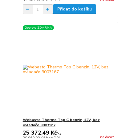
37 749,00 Kč
bez DPH
Přidat do košíku
Doprava ZDARMA
Webasto Thermo Top C benzin, 12V, bez
ovladače 9003167
25 372,49 Kč
/
ks
na dotaz
20 969,00 Kč
bez DPH