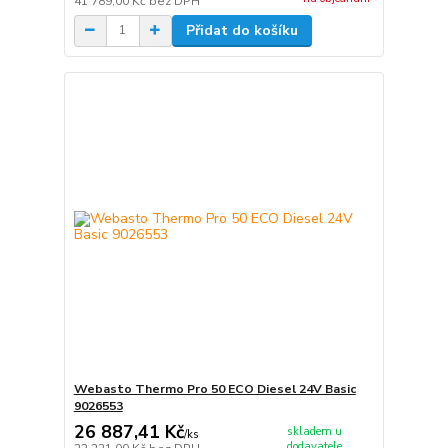
41 789,00 Kč
bez DPH
Přidat do košíku
Webasto Thermo Pro 50 ECO Diesel 24V Basic
9026553
26 887,41 Kč
skladem u
/
ks
dodavatele