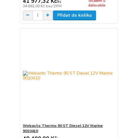
41 977,32 Kč
skladem u
/
ks
dodavatele
34 692,00 Kč
bez DPH
Přidat do košíku
Webasto Thermo 90 ST Diesel 12V Marine
9010410