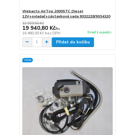
Webasto AirTop 2000STC Diesel
12V+ovladač+zástavbová sada 9032228/9034320
22 929,50 Kč
19 940,80 Kč
/
ks
Ihned k expedici
16 480,00 Kč
bez DPH
Přidat do košíku
Akce