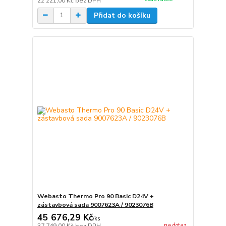
22 221,00 Kč
bez DPH
Přidat do košíku
Webasto Thermo Pro 90 Basic D24V +
zástavbová sada 9007623A / 9023076B
45 676,29 Kč
/
ks
na dotaz