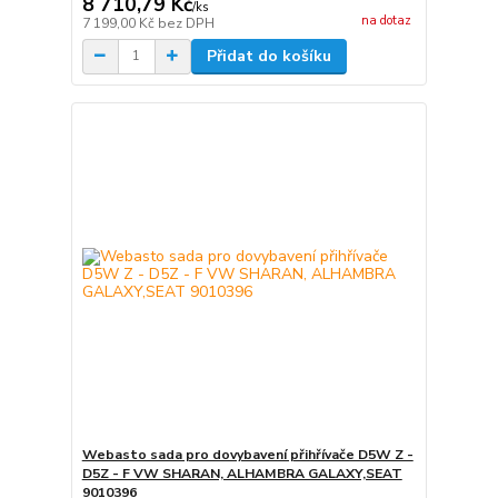
8 710,79 Kč
/
ks
na dotaz
7 199,00 Kč
bez DPH
Přidat do košíku
Webasto sada pro dovybavení přihřívače D5W Z -
D5Z - F VW SHARAN, ALHAMBRA GALAXY,SEAT
9010396