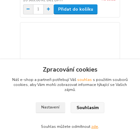
Přidat do košíku
Zpracování cookies
Náš e-shop a partneři potřebují Váš
souhlas
s použitím souborů
cookies, aby Vám mohli zobrazovat informace týkající se Vašich
zájmů.
Souhlasím
Nastavení
Webasto Thermo Top C diesel, 12V, bez
Souhlas můžete odmítnout
zde
.
ovladače 9003168C
27 065,28 Kč
/
ks
na dotaz
22 368,00 Kč
bez DPH