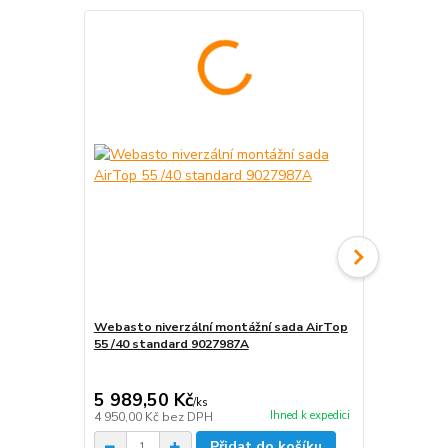
Akce
Webasto niverzální montážní sada AirTop
Dálkové ov
55 /40 standard 9027987A
100,Telesta
1314637
11 640,20 Kč
5 989,50 Kč
7 744,00
/
ks
Ihned k expedici
4 950,00 Kč
bez DPH
6 400,00 Kč
Přidat do košíku