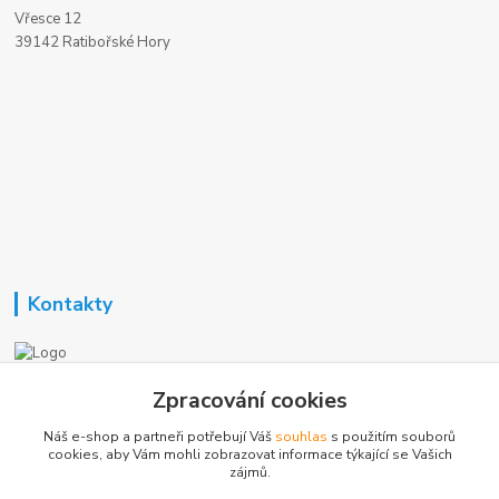
Vřesce 12
39142 Ratibořské Hory
Kontakty
Nezavisla-topeni.cz
Zpracování cookies
Náš e-shop a partneři potřebují Váš
souhlas
s použitím souborů
+420 723 362 738
cookies, aby Vám mohli zobrazovat informace týkající se Vašich
zájmů.
phmotor@centrum.cz