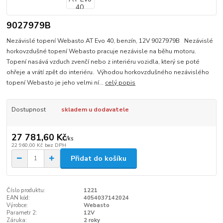
9027979B
Nezávislé topení Webasto AT Evo 40, benzín, 12V 9027979B Nezávislé
horkovzdušné topení Webasto pracuje nezávisle na běhu motoru.
Topení nasává vzduch zvenčí nebo z interiéru vozidla, který se poté
ohřeje a vrátí zpět do interiéru. Výhodou horkovzdušného nezávislého
topení Webasto je jeho velmi ní...
celý popis
Dostupnost
skladem u dodavatele
27 781,60 Kč
/
ks
22 960,00 Kč
bez DPH
Přidat do košíku
Číslo produktu:
1221
EAN kód:
4054037142024
Výrobce:
Webasto
Parametr 2:
12V
Záruka:
2 roky