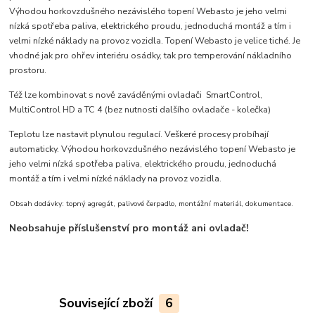
Výhodou horkovzdušného nezávislého topení Webasto je jeho velmi
nízká spotřeba paliva, elektrického proudu, jednoduchá montáž a tím i
velmi nízké náklady na provoz vozidla. Topení Webasto je velice tiché. Je
vhodné jak pro ohřev interiéru osádky, tak pro temperování nákladního
prostoru.
Též lze kombinovat s nově zaváděnými ovladači SmartControl,
MultiControl HD a TC 4 (bez nutnosti dalšího ovladače - kolečka)
Teplotu lze nastavit plynulou regulací. Veškeré procesy probíhají
automaticky. Výhodou horkovzdušného nezávislého topení Webasto je
jeho velmi nízká spotřeba paliva, elektrického proudu, jednoduchá
montáž a tím i velmi nízké náklady na provoz vozidla.
Obsah dodávky: topný agregát, palivové čerpadlo, montážní materiál, dokumentace.
Neobsahuje příslušenství pro montáž ani ovladač!
Související zboží
6