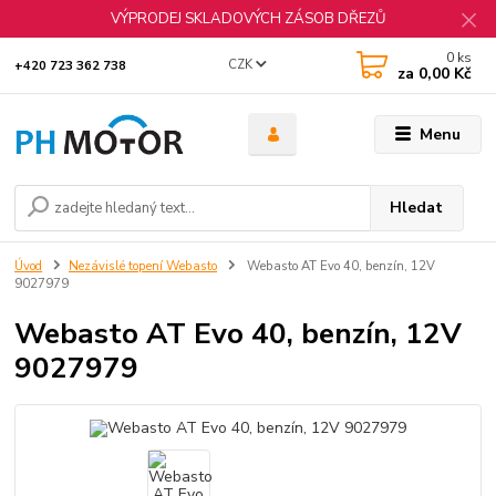
VÝPRODEJ SKLADOVÝCH ZÁSOB DŘEZŮ
0
ks
CZK
+420 723 362 738
za
0,00 Kč
Menu
Hledat
Úvod
Nezávislé topení Webasto
Webasto AT Evo 40, benzín, 12V
9027979
Webasto AT Evo 40, benzín, 12V
9027979