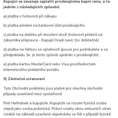
Kupující se zavazuje zaplatit prodávajícímu kupní cenu, a to
jedním z následujících způsobů:
a) platba v hotovosti při nákupu
b) platba předem na bankovní účet prodávajícího
c) platba na dobírku při doručení zboží (hotovost přebírá od
zákazníka přepravce - Kupující hradí navíc tzv. dobírečné);
d) platba na fakturu se splatností (pouze pro podnikatele a za
předpokladu, že je tento způsob ujednán s prodávajícím)
e) platba kartou MasterCard nebo Visa prostřednictvím
internetového platebního portálu
9) Závěrečná ustanovení
Tyto Obchodní podmínky jsou platné pro všechny obchodní
případy uzavírané mezi společností
Petr Heřmánek a kupujícím. Kupujícím se rozumí fyzická osoba
stejně jako osoba právnická. Právní vztahy obou smluvních stran
vzniklé na základě uzavřené objednávky se řídí v případě fyzické