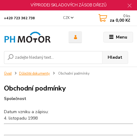
VÝPRODEJ SKLADOVÝCH ZÁSOB DŘEZŮ
0
ks
CZK
+420 723 362 738
za
0,00 Kč
Menu
Hledat
Úvod
Důležité dokumenty
Obchodní podmínky
Obchodní podmínky
Společnost
Datum vzniku a zápisu:
4. listopadu 1998