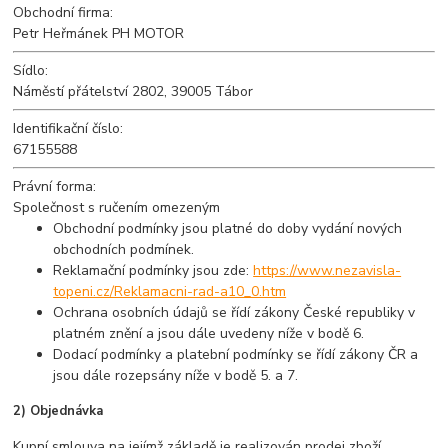
Obchodní firma:
Petr Heřmánek PH MOTOR
Sídlo:
Náměstí přátelství 2802, 39005 Tábor
Identifikační číslo:
67155588
Právní forma:
Společnost s ručením omezeným
Obchodní podmínky jsou platné do doby vydání nových
obchodních podmínek.
Reklamační podmínky jsou zde:
https://www.nezavisla-
topeni.cz/Reklamacni-rad-a10_0.htm
Ochrana osobních údajů se řídí zákony České republiky v
platném znění a jsou dále uvedeny níže v bodě 6.
Dodací podmínky a platební podmínky se řídí zákony ČR a
jsou dále rozepsány níže v bodě 5. a 7.
2) Objednávka
Kupní smlouva na jejímž základě je realizován prodej zboží