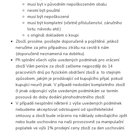
musí byt v původním nepoškozeném obalu
nesmí být použité
musí být nepoškozené
musí být kompletní (včetně příslušenství, záručního
listu, návodu atd.)
s originál dokladem o koupi
Zboží, prosíme, posílejte doporučeně a pojištěné, jelikož
neručíme za jeho případnou ztrátu na cestě k nám
(doporučeně neznamená na dobírku).
Při splnění všech výše uvedených podmínek pro vrácení
zboží Vám peníze za zboží zašleme nejpozději do 14
pracovních dnů po fyzickém obdržení zboží a to stejným
způsobem, jakým je prodávající od kupujícího přijal, pokud
kupující neurčí jinak. V případě nedodání kompletního zboží
či jinak odporující výše uvedeným podmínkám se termín
posouvá do doby dodání plnohodnotného zboží.
V případě nesplnění některé z výše uvedených podmínek
nebudeme akceptovat odstoupení od spotřebitelské
smlouvy a zboží bude vráceno na náklady odesílajícího zpět
nebo bude uschováno na naši provozovně za manipulační
poplatek ve výši 1% prodejní ceny zboží za den uschování.