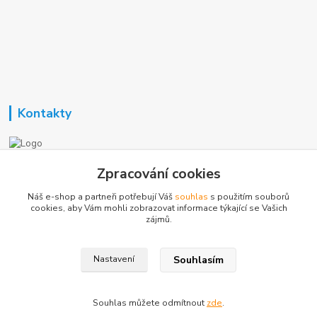
Kontakty
Nezavisla-topeni.cz
Zpracování cookies
Náš e-shop a partneři potřebují Váš
souhlas
s použitím souborů
+420 723 362 738
cookies, aby Vám mohli zobrazovat informace týkající se Vašich
zájmů.
phmotor@centrum.cz
Souhlasím
Nastavení
Souhlas můžete odmítnout
zde
.
Vytvořeno na
Eshop-rychle.cz