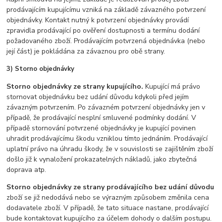
prodávajícím kupujícímu vzniká na základě závazného potvrzení
objednávky. Kontakt nutný k potvrzení objednávky provádí
zpravidla prodávající po ověření dostupnosti a termínu dodání
požadovaného zboží. Prodávajícím potvrzená objednávka (nebo
její část) je pokládána za závaznou pro obě strany.
3) Storno objednávky
Storno objednávky ze strany kupujícího.
Kupující má právo
stornovat objednávku bez udání důvodu kdykoli před jejím
závazným potvrzením. Po závazném potvrzení objednávky jen v
případě, že prodávající nesplní smluvené podmínky dodání. V
případě stornování potvrzené objednávky je kupující povinen
uhradit prodávajícímu škodu vzniklou tímto jednáním. Prodávající
uplatní právo na úhradu škody, že v souvislosti se zajištěním zboží
došlo již k vynaložení prokazatelných nákladů, jako zbytečná
doprava atp.
Storno objednávky ze strany prodávajícího bez udání důvodu
zboží se již nedodává nebo se výrazným způsobem změnila cena
dodavatele zboží. V případě, že tato situace nastane, prodávající
bude kontaktovat kupujícího za účelem dohody o dalším postupu.