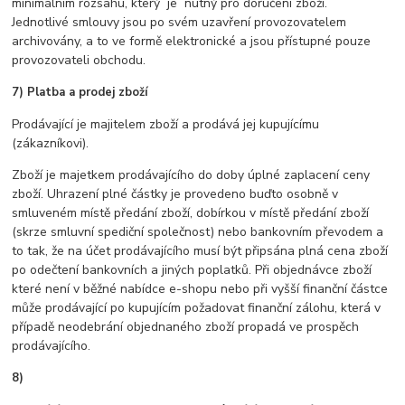
minimálním rozsahu, který je nutný pro doručení zboží.
Jednotlivé smlouvy jsou po svém uzavření provozovatelem
archivovány, a to ve formě elektronické a jsou přístupné pouze
provozovateli obchodu.
7) Platba a prodej zboží
Prodávající je majitelem zboží a prodává jej kupujícímu
(zákazníkovi).
Zboží je majetkem prodávajícího do doby úplné zaplacení ceny
zboží. Uhrazení plné částky je provedeno buďto osobně v
smluveném místě předání zboží, dobírkou v místě předání zboží
(skrze smluvní spediční společnost) nebo bankovním převodem a
to tak, že na účet prodávajícího musí být připsána plná cena zboží
po odečtení bankovních a jiných poplatků. Při objednávce zboží
které není v běžné nabídce e-shopu nebo při vyšší finanční částce
může prodávající po kupujícím požadovat finanční zálohu, která v
případě neodebrání objednaného zboží propadá ve prospěch
prodávajícího.
8)