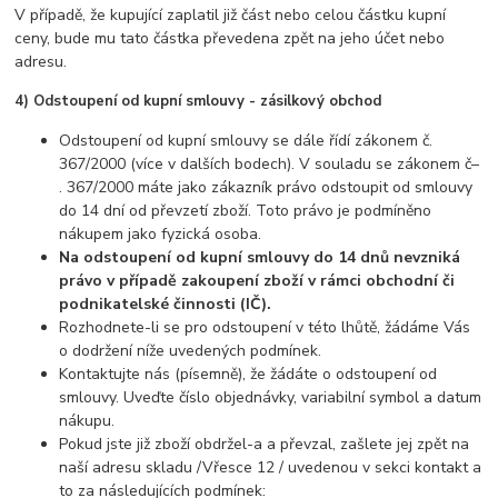
V případě, že kupující zaplatil již část nebo celou částku kupní
ceny, bude mu tato částka převedena zpět na jeho účet nebo
adresu.
4) Odstoupení od kupní smlouvy - zásilkový obchod
Odstoupení od kupní smlouvy se dále řídí zákonem č.
367/2000 (více v dalších bodech). V souladu se zákonem č–
. 367/2000 máte jako zákazník právo odstoupit od smlouvy
do 14 dní od převzetí zboží. Toto právo je podmíněno
nákupem jako fyzická osoba.
Na odstoupení od kupní smlouvy do 14 dnů nevzniká
právo v případě zakoupení zboží v rámci obchodní či
podnikatelské činnosti (IČ).
Rozhodnete-li se pro odstoupení v této lhůtě, žádáme Vás
o dodržení níže uvedených podmínek.
Kontaktujte nás (písemně), že žádáte o odstoupení od
smlouvy. Uveďte číslo objednávky, variabilní symbol a datum
nákupu.
Pokud jste již zboží obdržel-a a převzal, zašlete jej zpět na
naší adresu skladu /Vřesce 12 / uvedenou v sekci kontakt a
to za následujících podmínek: