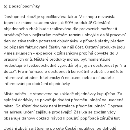
5) Dodací podmínky
Dostupnost zboží je specifikována takto: V eshopu nezavisla-
topeni.cz máme skladem více jak 90% produktů! Odeslání
objednaného zboží bude realizováno dle provozních možností
prodávajícího v nejkratším možném termínu, obvykle další pracovní
den od závazného potvrzení objednávky, v případě platby předem
od připsání fakturované částky na náš účet. Ostatní produkty jsou
v meziskladech - expedice k zákazníkovi probíhá obvykle do 3
pracovních dnů. Některé produkty mohou být momentálně
nedostupné (velkoobchodně vyprodáno) a jejich dostupnost je "na
dotaz". Pro informace o dostupnosti konkrétního zboží se můžete
informovat předem telefonicky či emailem, nebo o ní budete
informováni po obdržení objednávky.
Místo odběru je stanoveno na základě objednávky kupujícího. Za
splnění dodávky se považuje dodání předmětu plnění na uvedené
místo. Součástí dodávky není instalace předmětu plnění. Dopravu
na adresu určení zajišťuje prodávající. Zásilka se zbožím vždy
obsahuje daňový doklad, návod k použití, popřípadě záruční list.
Dodání zboží zajišťujeme po celé České republice, po dohodě