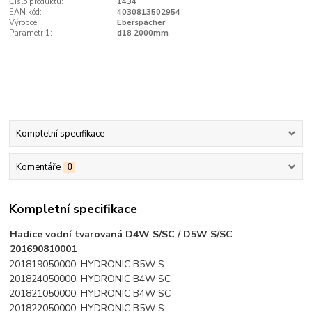
Číslo produktu:
1434
EAN kód:
4030813502954
Výrobce:
Eberspächer
Parametr 1:
d18 2000mm
Kompletní specifikace
Komentáře
0
Kompletní specifikace
Hadice vodní tvarovaná D4W S/SC / D5W S/SC
201690810001
201819050000, HYDRONIC B5W S
201824050000, HYDRONIC B4W SC
201821050000, HYDRONIC B4W SC
201822050000, HYDRONIC B5W S