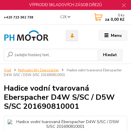
VÝPRODEJ SKLADOVÝCH ZÁSOB DŘEZŮ
0
ks
CZK
+420 723 362 738
za
0,00 Kč
Menu
Hledat
Úvod
Náhradní díly Eberspächer
Hadice vodní tvarovaná Eberspacher
D4W S/SC / D5W S/SC 201690810001
Hadice vodní tvarovaná
Eberspacher D4W S/SC / D5W
S/SC 201690810001