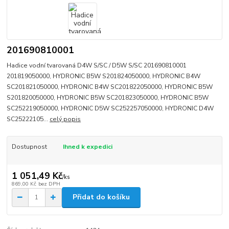
201690810001
Hadice vodní tvarovaná D4W S/SC / D5W S/SC 201690810001
201819050000, HYDRONIC B5W S201824050000, HYDRONIC B4W
SC201821050000, HYDRONIC B4W SC201822050000, HYDRONIC B5W
S201820050000, HYDRONIC B5W SC201823050000, HYDRONIC B5W
SC252219050000, HYDRONIC D5W SC252257050000, HYDRONIC D4W
SC25222105...
celý popis
Dostupnost
Ihned k expedici
1 051,49 Kč
/
ks
869,00 Kč
bez DPH
Přidat do košíku