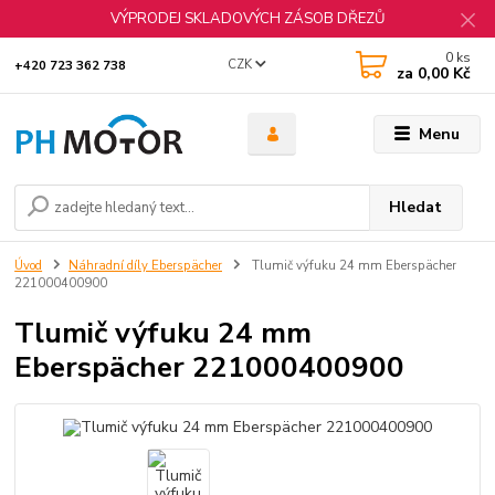
VÝPRODEJ SKLADOVÝCH ZÁSOB DŘEZŮ
0
ks
CZK
+420 723 362 738
za
0,00 Kč
Menu
Hledat
Úvod
Náhradní díly Eberspächer
Tlumič výfuku 24 mm Eberspächer
221000400900
Tlumič výfuku 24 mm
Eberspächer 221000400900