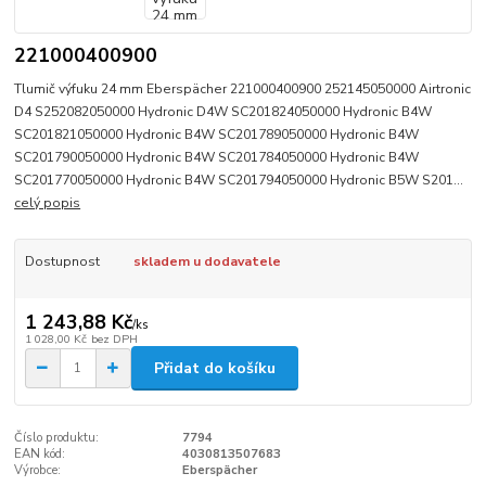
221000400900
Tlumič výfuku 24 mm Eberspächer 221000400900 252145050000 Airtronic
D4 S252082050000 Hydronic D4W SC201824050000 Hydronic B4W
SC201821050000 Hydronic B4W SC201789050000 Hydronic B4W
SC201790050000 Hydronic B4W SC201784050000 Hydronic B4W
SC201770050000 Hydronic B4W SC201794050000 Hydronic B5W S201...
celý popis
Dostupnost
skladem u dodavatele
1 243,88 Kč
/
ks
1 028,00 Kč
bez DPH
Přidat do košíku
Číslo produktu:
7794
EAN kód:
4030813507683
Výrobce:
Eberspächer