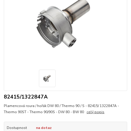
82415/1322847A
Plamencová roura / hořák DW 80 / Thermo 90 / S - 82415/ 1322847A -
Thermo 90ST - Thermo 90/90S - DW 80 - BW 80
celý popis
Dostupnost
na dotaz