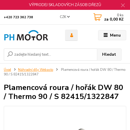
VÝPRODEJ SKLADOVÝCH ZÁSOB DŘEZŮ
0
ks
CZK
+420 723 362 738
za
0,00 Kč
Menu
Hledat
Úvod
Náhradní díly Webasto
Plamencová roura / hořák DW 80 / Thermo
90 / S 82415/1322847
Plamencová roura / hořák DW 80
/ Thermo 90 / S 82415/1322847