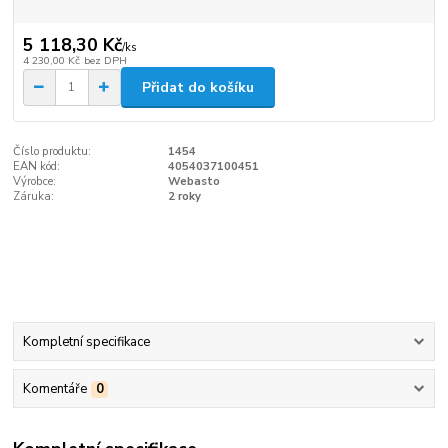
5 118,30 Kč
/
ks
4 230,00 Kč
bez DPH
Přidat do košíku
Číslo produktu:
1454
EAN kód:
4054037100451
Výrobce:
Webasto
Záruka:
2 roky
Kompletní specifikace
Komentáře
0