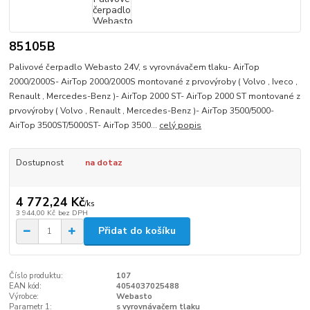
85105B
Palivové čerpadlo Webasto 24V, s vyrovnávačem tlaku- AirTop
2000/2000S- AirTop 2000/2000S montované z prvovýroby ( Volvo , Iveco ,
Renault , Mercedes-Benz )- AirTop 2000 ST- AirTop 2000 ST montované z
prvovýroby ( Volvo , Renault , Mercedes-Benz )- AirTop 3500/5000-
AirTop 3500ST/5000ST- AirTop 3500...
celý popis
Dostupnost
na dotaz
4 772,24 Kč
/
ks
3 944,00 Kč
bez DPH
Přidat do košíku
Číslo produktu:
107
EAN kód:
4054037025488
Výrobce:
Webasto
Parametr 1:
s vyrovnávačem tlaku