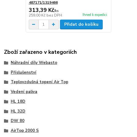
487171/1319466
313,39 Kč
/
ks
Ihned k expedici
259,00 Kč
bez DPH
Přidat do košíku
Zboží zařazeno v kategoriích
Náhradní díly Webasto
Příslušenství
Teplovzdušná topení Air Top
Vedení paliva
HL 18D
HL 32D
DW 80
AirTop 2000 S