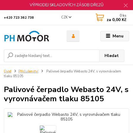
VÝPRODEJ SKLADOVÝCH ZÁSOB DŘEZŮ
0
ks
CZK
+420 723 362 738
za
0,00 Kč
Menu
Hledat
Úvod
Příslušenství
Palivové čerpadlo Webasto 24V, s vyrovnávačem
tlaku 85105
Palivové čerpadlo Webasto 24V, s
vyrovnávačem tlaku 85105