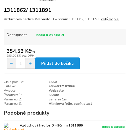
1311862/ 1311891
Vzduchová hadice Webasto D = 55mm 1311862, 1311891
celý popis
Dostupnost
Ihned k expedici
354,53 Kč
/
m
293,00 Kč
bez DPH
Přidat do košíku
Číslo produktu:
1550
EAN kód:
4054037102066
Výrobce:
Webasto
Parametr 1:
55mm
Parametr 2:
cena za 1m
Parametr 3:
Hliníková fólie, papír, plast
Podobné produkty
Vzduchová hadice D =90mm 1311886
Ihned k expedici