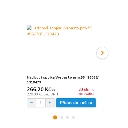
Hadicová spojka Webasto prm.55 495638/
Spona 50/
1319473
266,20 Kč
59,29 Kč
skladem u
/
ks
dodavatele
220,00 Kč
bez DPH
49,00 Kč
bez
Přidat do košíku