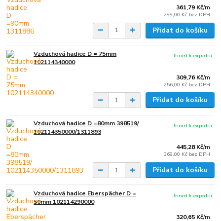
361,79 Kč
/
m
299,00 Kč
bez DPH
Přidat do košíku
Vzduchová hadice D = 75mm
Ihned k expedici
102114340000
309,76 Kč
/
m
256,00 Kč
bez DPH
Přidat do košíku
Vzduchová hadice D =80mm 398519/
Ihned k expedici
102114350000/1311893
445,28 Kč
/
m
368,00 Kč
bez DPH
Přidat do košíku
Vzduchová hadice Eberspächer D =
Ihned k expedici
50mm 102114290000
320,65 Kč
/
m