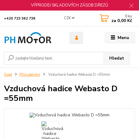
VÝPRODEJ SKLADOVÝCH ZÁSOB DŘEZŮ
0
ks
CZK
+420 723 362 738
za
0,00 Kč
Menu
Hledat
Úvod
Příslušenství
Vzduchová hadice Webasto D =55mm
Vzduchová hadice Webasto D
=55mm