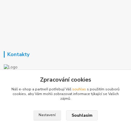
Kontakty
Nezavisla-topeni.cz
Zpracování cookies
Náš e-shop a partneři potřebují Váš
souhlas
s použitím souborů
+420 723 362 738
cookies, aby Vám mohli zobrazovat informace týkající se Vašich
zájmů.
phmotor@centrum.cz
Souhlasím
Nastavení