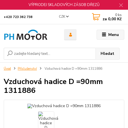
VÝPRODEJ SKLADOVÝCH ZÁSOB DŘEZŮ
0
ks
CZK
+420 723 362 738
za
0,00 Kč
Menu
Hledat
Úvod
Příslušenství
Vzduchová hadice D =90mm 1311886
Vzduchová hadice D =90mm
1311886