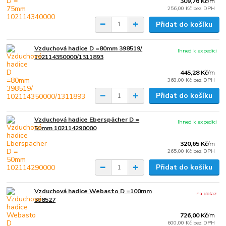
309,76 Kč
/
m
256,00 Kč
bez DPH
Přidat do košíku
Vzduchová hadice D =80mm 398519/
Ihned k expedici
102114350000/1311893
445,28 Kč
/
m
368,00 Kč
bez DPH
Přidat do košíku
Vzduchová hadice Eberspächer D =
Ihned k expedici
50mm 102114290000
320,65 Kč
/
m
265,00 Kč
bez DPH
Přidat do košíku
Vzduchová hadice Webasto D =100mm
na dotaz
398527
726,00 Kč
/
m
600,00 Kč
bez DPH