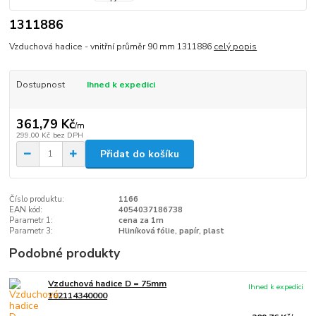
1311886
Vzduchová hadice - vnitřní průměr 90 mm 1311886
celý popis
Dostupnost
Ihned k expedici
361,79 Kč
/
m
299,00 Kč
bez DPH
Přidat do košíku
Číslo produktu:
1166
EAN kód:
4054037186738
Parametr 1:
cena za 1m
Parametr 3:
Hliníková fólie, papír, plast
Podobné produkty
Vzduchová hadice D = 75mm
Ihned k expedici
102114340000