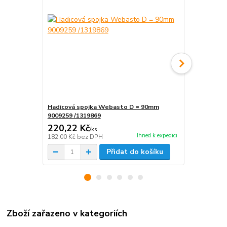
Hadicová spojka Webasto D = 90mm
Výdech Web
9009259 /1319869
9012292/ 13
220,22 Kč
363,00 K
/
ks
Ihned k expedici
182,00 Kč
bez DPH
300,00 Kč
be
Přidat do košíku
Zboží zařazeno v kategoriích