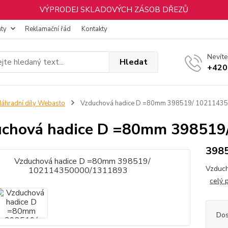
VÝPRODEJ SKLADOVÝCH ZÁSOB DŘEZŮ
nty
Reklamační řád
Kontakty
Nevíte
Hledat
+420
áhradní díly Webasto
Vzduchová hadice D =80mm 398519/ 1021143
uchová hadice D =80mm 398519
398
Vzduc
celý 
Dos