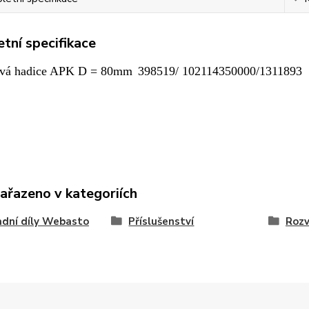
tní specifikace
vá hadice APK D = 80mm
398519/ 102114350000/1311893
zařazeno v kategoriích
dní díly Webasto
Příslušenství
Rozv