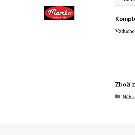
Komple
Vzducho
Zboží 
Náhra