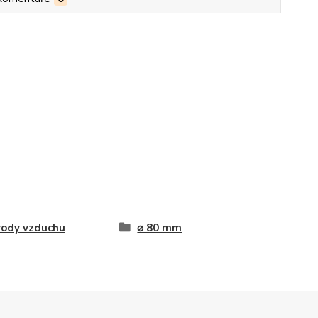
ody vzduchu
⌀ 80 mm