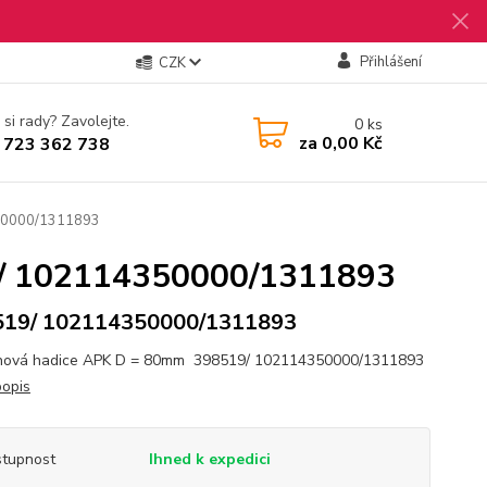
Přihlášení
CZK
 si rady? Zavolejte.
0
ks
za
0,00 Kč
 723 362 738
50000/1311893
/ 102114350000/1311893
519/ 102114350000/1311893
hová hadice APK D = 80mm 398519/ 102114350000/1311893
popis
tupnost
Ihned k expedici