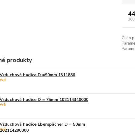
44
368
Číslo p
Paramet
Paramet
é produkty
Vzduchová hadice D =90mm 1311886
Vzduchová hadice D = 75mm 102114340000
Vzduchová hadice Eberspächer D = 50mm
102114290000