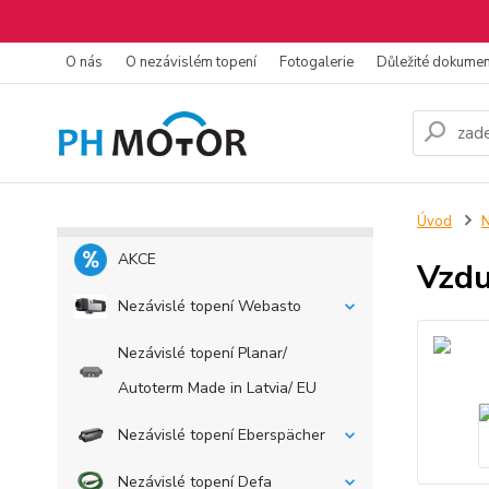
O nás
O nezávislém topení
Fotogalerie
Důležité dokume
Úvod
N
AKCE
Vzd
Nezávislé topení Webasto
Nezávislé topení Planar/
Autoterm Made in Latvia/ EU
Nezávislé topení Eberspächer
Nezávislé topení Defa