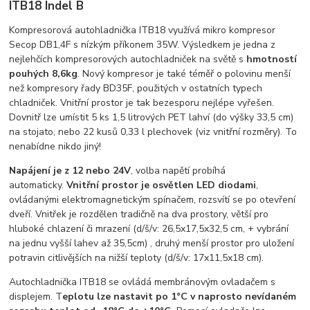
ITB18 Indel B
Kompresorová autohladnička ITB18 využívá mikro kompresor
Secop DB1,4F s nízkým příkonem 35W. Výsledkem je jedna z
nejlehčích kompresorových autochladniček na světě s
hmotností
pouhých 8,6kg
. Nový kompresor je také téměř o polovinu menší
než kompresory řady BD35F, použitých v ostatních typech
chladniček. Vnitřní prostor je tak bezesporu nejlépe vyřešen.
Dovnitř lze umístit 5 ks 1,5 litrových PET lahví (do výšky 33,5 cm)
na stojato, nebo 22 kusů 0,33 l plechovek (viz vnitřní rozměry). To
nenabídne nikdo jiný!
Napájení je z 12 nebo 24V
, volba napětí probíhá
automaticky.
Vnitřní prostor je osvětlen LED diodami
,
ovládanými elektromagnetickým spínačem, rozsvítí se po otevření
dveří. Vnitřek je rozdělen tradičně na dva prostory, větší pro
hluboké chlazení či mrazení (d/š/v: 26,5x17,5x32,5 cm, + vybrání
na jednu vyšší lahev až 35,5cm) , druhý menší prostor pro uložení
potravin citlivějších na nižší teploty (d/š/v: 17x11,5x18 cm).
Autochladnička ITB18 se ovládá membránovým ovladačem s
displejem. T
eplotu lze nastavit po 1°C v naprosto nevídaném