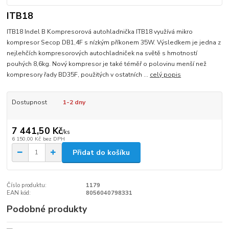
ITB18
ITB18 Indel B Kompresorová autohladnička ITB18 využívá mikro
kompresor Secop DB1,4F s nízkým příkonem 35W. Výsledkem je jedna z
nejlehčích kompresorových autochladniček na světě s hmotností
pouhých 8,6kg. Nový kompresor je také téměř o polovinu menší než
kompresory řady BD35F, použitých v ostatních ...
celý popis
Dostupnost
1-2 dny
7 441,50 Kč
/
ks
6 150,00 Kč
bez DPH
Přidat do košíku
Číslo produktu:
1179
EAN kód:
8056040798331
Podobné produkty