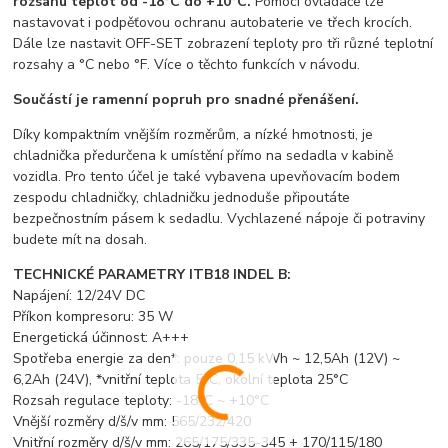
rozsahu teplot od -18°C do +10°C.
Pomocí ovladače lze
nastavovat i podpěťovou ochranu autobaterie ve třech krocích.
Dále lze nastavit OFF-SET zobrazení teploty pro tři různé teplotní
rozsahy a °C nebo °F. Více o těchto funkcích v návodu.
Součástí je ramenní popruh pro snadné přenášení.
Díky kompaktním vnějším rozměrům, a nízké hmotnosti, je
chladnička předurčena k umístění přímo na sedadla v kabině
vozidla. Pro tento účel je také vybavena upevňovacím bodem
zespodu chladničky, chladničku jednoduše připoutáte
bezpečnostním pásem k sedadlu. Vychlazené nápoje či potraviny
budete mít na dosah.
TECHNICKÉ PARAMETRY ITB18 INDEL B:
Napájení: 12/24V DC
Příkon kompresoru: 35 W
Energetická účinnost: A+++
Spotřeba energie za den*: pouze 0,15 kWh ~ 12,5Ah (12V) ~
6,2Ah (24V), *vnitřní teplota 5°C, okolní teplota 25°C
Rozsah regulace teploty: -18°C ~ +10°C
Vnější rozměry d/š/v mm: 565/232/420
Vnitřní rozměry d/š/v mm: 265/175/335-345 + 170/115/180