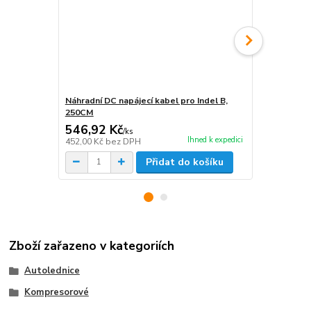
Náhradní DC napájecí kabel pro Indel B,
Zdroj k aut
250CM
546,92 Kč
494,89 K
/
ks
Ihned k expedici
452,00 Kč
bez DPH
409,00 Kč
be
Přidat do košíku
Zboží zařazeno v kategoriích
Autolednice
Kompresorové