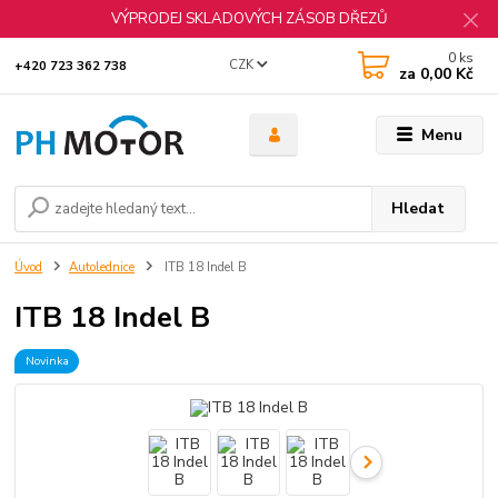
VÝPRODEJ SKLADOVÝCH ZÁSOB DŘEZŮ
0
ks
CZK
+420 723 362 738
za
0,00 Kč
Menu
Hledat
Úvod
Autolednice
ITB 18 Indel B
ITB 18 Indel B
Novinka