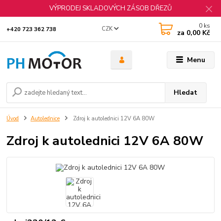
VÝPRODEJ SKLADOVÝCH ZÁSOB DŘEZŮ
0
ks
CZK
+420 723 362 738
za
0,00 Kč
Menu
Hledat
Úvod
Autolednice
Zdroj k autolednici 12V 6A 80W
Zdroj k autolednici 12V 6A 80W