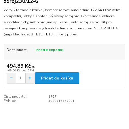
zdroj230/12-6
Zdroj k termoelektrické / kompresorové autolednici 12V 6A 80W Velmi
kompaktní, lehký a spolehlivý síťový zdroj pro 12 V termoelektrické
autochladničky, nebo pro jiné aplikace. Tento zdroj lze použít pro
napájení kompresorových autolednic s kompresorem SECOP BD 1,4F
(například Indel B TB15, TB18, T...
celý popis
Dostupnost
Ihned k expedici
494,89 Kč
/
ks
409,00 Kč
bez DPH
Přidat do košíku
Číslo produktu:
1767
EAN kód:
4020716487991