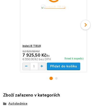
Indel B TB18
Indel B TB1
12 523,50 Kč
7 925,50 Kč
8 772,50
/
ks
Ihned k expedici
6 550,00 Kč
bez DPH
7 250,00 Kč
Přidat do košíku
Zboží zařazeno v kategoriích
Autolednice