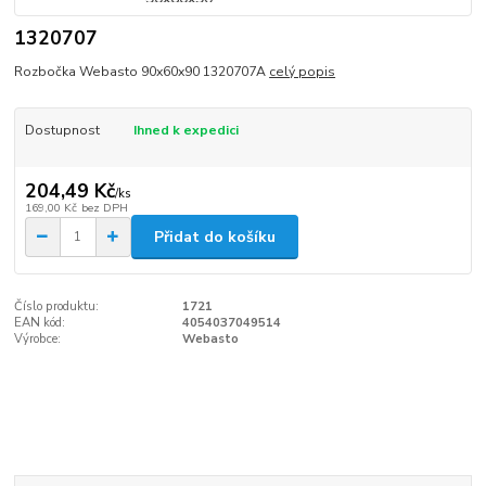
1320707
Rozbočka Webasto 90x60x90 1320707A
celý popis
Dostupnost
Ihned k expedici
204,49 Kč
/
ks
169,00 Kč
bez DPH
Přidat do košíku
Číslo produktu:
1721
EAN kód:
4054037049514
Výrobce:
Webasto