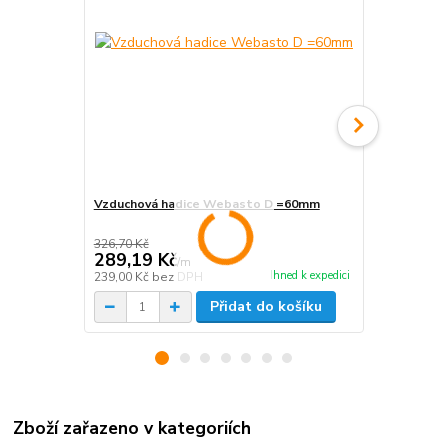
Vzduchová hadice Webasto D =60mm
Vzduchová 
326,70 Kč
289,19 Kč
361,79 K
/
m
Ihned k expedici
239,00 Kč
bez DPH
299,00 Kč
be
Přidat do košíku
Zboží zařazeno v kategoriích