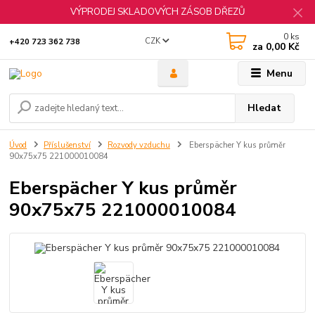
VÝPRODEJ SKLADOVÝCH ZÁSOB DŘEZŮ
0
ks
CZK
+420 723 362 738
za
0,00 Kč
Menu
Hledat
Úvod
Příslušenství
Rozvody vzduchu
Eberspächer Y kus průměr
90x75x75 221000010084
Eberspächer Y kus průměr
90x75x75 221000010084