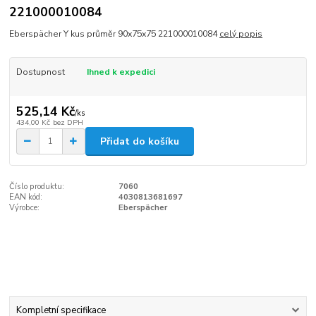
221000010084
Eberspächer Y kus průměr 90x75x75 221000010084
celý popis
Dostupnost
Ihned k expedici
525,14 Kč
/
ks
434,00 Kč
bez DPH
Přidat do košíku
Číslo produktu:
7060
EAN kód:
4030813681697
Výrobce:
Eberspächer
Kompletní specifikace