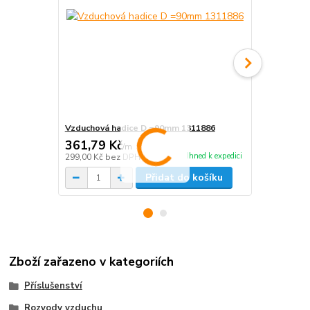
Vzduchová hadice D =90mm 1311886
Vzduchová h
361,79 Kč
309,76 K
/
m
Ihned k expedici
299,00 Kč
bez DPH
256,00 Kč
be
Přidat do košíku
Zboží zařazeno v kategoriích
Příslušenství
Rozvody vzduchu