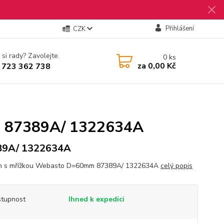
Přihlášení
CZK
 si rady? Zavolejte.
0
ks
za
0,00 Kč
 723 362 738
m 87389A/ 1322634A
89A/ 1322634A
h s mřížkou Webasto D=60mm 87389A/ 1322634A
celý popis
tupnost
Ihned k expedici