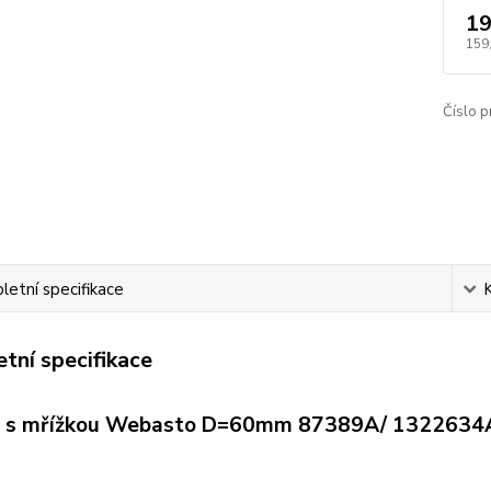
19
159
Číslo p
etní specifikace
tní specifikace
 s mřížkou Webasto D=60mm 87389A/ 1322634