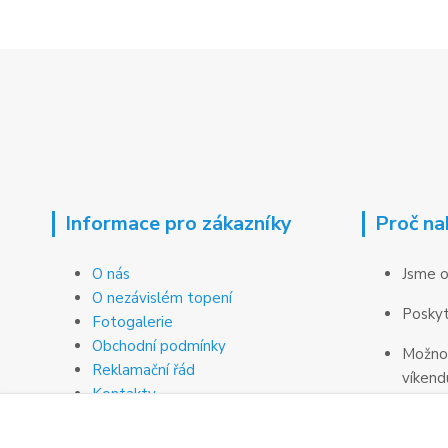
Informace pro zákazníky
Proč na
O nás
Jsme o
O nezávislém topení
Poskyt
Fotogalerie
Obchodní podmínky
Možnos
Reklamační řád
víkend
Kontakty