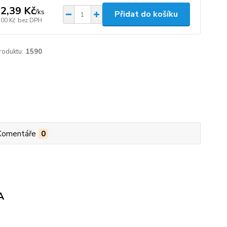
2,39 Kč
/
ks
Přidat do košíku
,00 Kč
bez DPH
roduktu:
1590
Komentáře
0
A