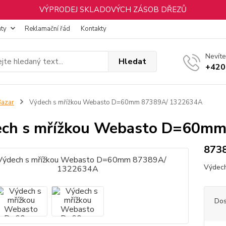
VÝPRODEJ SKLADOVÝCH ZÁSOB DŘEZŮ
nty
Reklamační řád
Kontakty
Nevíte
Hledat
+420
azar
Výdech s mřížkou Webasto D=60mm 87389A/ 1322634A
ech s mřížkou Webasto D=60m
873
Výdec
Dos