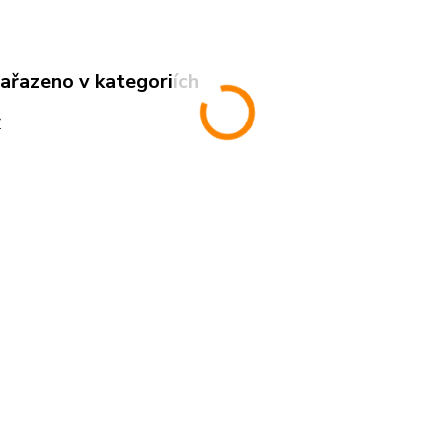
zařazeno v kategoriích
r