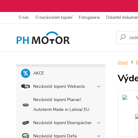
O nás
O nezávislém topení
Fotogalerie
Důležité dokume
Úvod
B
AKCE
Výd
Nezávislé topení Webasto
Nezávislé topení Planar/
Autoterm Made in Latvia/ EU
Nezávislé topení Eberspächer
Nezávislé topení Defa