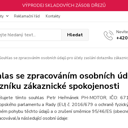
VÝPRODEJ SKLADOVÝCH ZÁSOB DŘEZŮ
nty
Reklamační řád
Kontakty
Nevíte
Hledat
+420
ouhlas se zpracováním osobních údajů pro účely zaslání dotazníku zákaznic
las se zpracováním osobních úda
zníku zákaznické spokojenosti
lujete tímto souhlas Petr Heřmánek PH-MOTOR, IČO: 67
opského parlamentu a Rady (EU) č. 2016/679 o ochraně fyzickýc
ném pohybu těchto údajů a o zrušení směrnice 95/46/ES (obecné 
acovával/a následující osobní údaje: