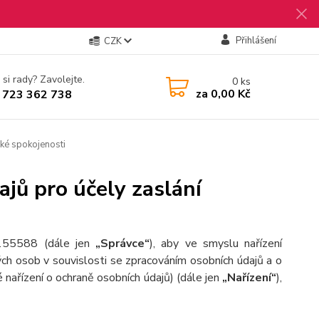
Přihlášení
CZK
 si rady? Zavolejte.
0
ks
za
0,00 Kč
 723 362 738
ké spokojenosti
jů pro účely zaslání
155588 (dále jen
„Správce“
), aby ve smyslu nařízení
h osob v souvislosti se zpracováním osobních údajů a o
nařízení o ochraně osobních údajů) (dále jen
„Nařízení“
),