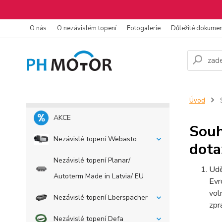
O nás
O nezávislém topení
Fotogalerie
Důležité dokume
Úvod
S
AKCE
Souh
Nezávislé topení Webasto
dota
Nezávislé topení Planar/
Udě
Autoterm Made in Latvia/ EU
Evr
vol
Nezávislé topení Eberspächer
zpr
Nezávislé topení Defa