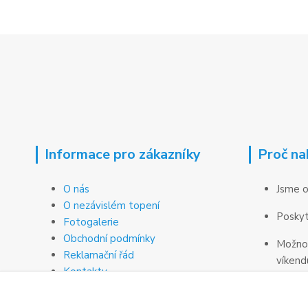
Informace pro zákazníky
Proč na
O nás
Jsme o
O nezávislém topení
Poskyt
Fotogalerie
Obchodní podmínky
Možnos
Reklamační řád
víkend
Kontakty