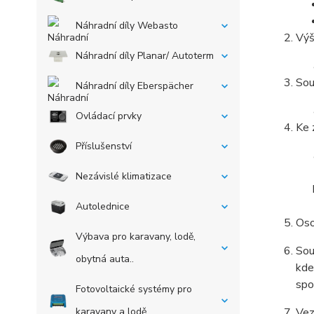
Náhradní díly Webasto
Výš
Náhradní díly Planar/ Autoterm
Sou
Náhradní díly Eberspächer
Ovládací prvky
Ke 
Příslušenství
Nezávislé klimatizace
Autolednice
Oso
Výbava pro karavany, lodě,
Sou
obytná auta..
kde
spo
Fotovoltaické systémy pro
karavany a lodě
Vez