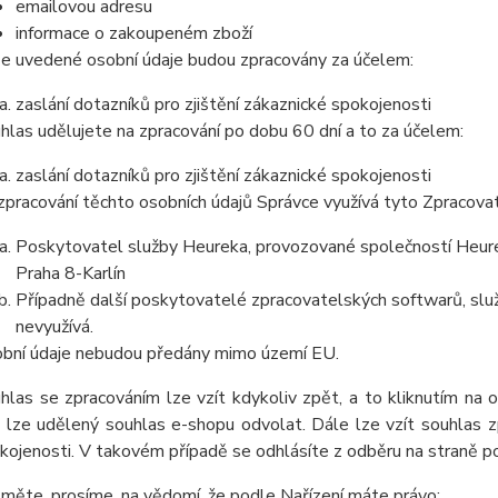
emailovou adresu
informace o zakoupeném zboží
e uvedené osobní údaje budou zpracovány za účelem:
zaslání dotazníků pro zjištění zákaznické spokojenosti
hlas udělujete na zpracování po dobu 60 dní a to za účelem:
zaslání dotazníků pro zjištění zákaznické spokojenosti
zpracování těchto osobních údajů Správce využívá tyto Zpracova
Poskytovatel služby Heureka, provozované společností Heurek
Praha 8-Karlín
Případně další poskytovatelé zpracovatelských softwarů, služ
nevyužívá.
bní údaje nebudou předány mimo území EU.
hlas se zpracováním lze vzít kdykoliv zpět, a to kliknutím na 
 lze udělený souhlas e-shopu odvolat. Dále lze vzít souhlas z
kojenosti. V takovém případě se odhlásíte z odběru na straně 
měte, prosíme, na vědomí, že podle Nařízení máte právo: