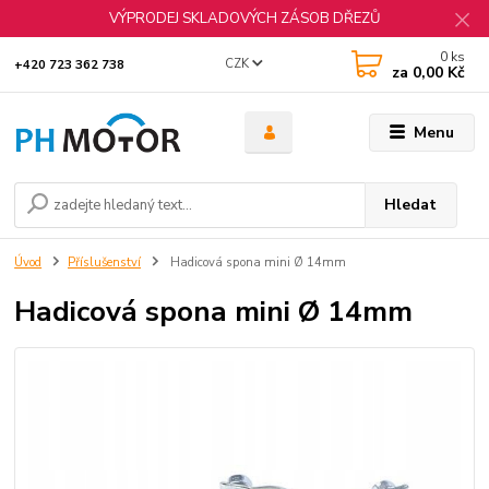
VÝPRODEJ SKLADOVÝCH ZÁSOB DŘEZŮ
0
ks
CZK
+420 723 362 738
za
0,00 Kč
Menu
Hledat
Úvod
Příslušenství
Hadicová spona mini Ø 14mm
Hadicová spona mini Ø 14mm