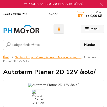
VÝPRODEJ SKLADOVÝCH ZÁSOB DŘEZŮ
0
ks
CZK
+420 723 362 738
za
0,00 Kč
Menu
Hledat
Úvod
Nezávislé topení Planar/ Autoterm Made in Latvia/ EU
Autoterm
Planar 2D 12V /solo/
Autoterm Planar 2D 12V /solo/