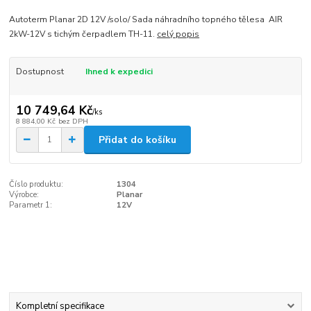
Autoterm Planar 2D 12V /solo/ Sada náhradního topného tělesa AIR
2kW-12V s tichým čerpadlem TH-11.
celý popis
Dostupnost
Ihned k expedici
10 749,64 Kč
/
ks
8 884,00 Kč
bez DPH
Přidat do košíku
Číslo produktu:
1304
Výrobce:
Planar
Parametr 1:
12V
Kompletní specifikace