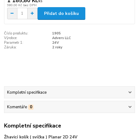
1 185,80 Kč
/
ks
980,00 Kč
bez DPH
Přidat do košíku
Číslo produktu:
1905
Výrobce:
Advers LLC
Parametr 1:
24V
Záruka:
2 roky
Kompletní specifikace
Komentáře
0
Kompletní specifikace
Žhavicí kolík ( svíčka ) Planar 2D 24V