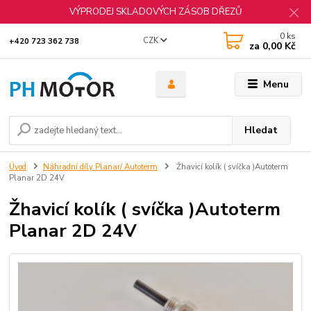
VÝPRODEJ SKLADOVÝCH ZÁSOB DŘEZŮ
0
ks
CZK
+420 723 362 738
za
0,00 Kč
Menu
Hledat
Úvod
Náhradní díly Planar/ Autoterm
Žhavicí kolík ( svíčka )Autoterm
Planar 2D 24V
Žhavicí kolík ( svíčka )Autoterm
Planar 2D 24V