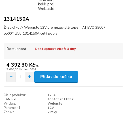
1314150A
Žhavicí kolík Webasto 12V pro nezávislé topení AT EVO 3900 /
5500/40/50 1314150A
celý popis
Dostupnost
Dostupnost zboží 3 dny
4 392,30 Kč
/
ks
3 630,00 Kč
bez DPH
Přidat do košíku
Číslo produktu:
1794
EAN kód:
4054037011887
Výrobce:
Webasto
Parametr 1:
12V
Záruka:
2 roky