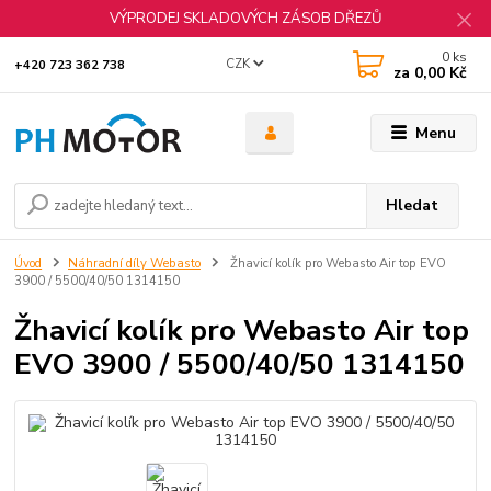
VÝPRODEJ SKLADOVÝCH ZÁSOB DŘEZŮ
0
ks
CZK
+420 723 362 738
za
0,00 Kč
Menu
Hledat
Úvod
Náhradní díly Webasto
Žhavicí kolík pro Webasto Air top EVO
3900 / 5500/40/50 1314150
Žhavicí kolík pro Webasto Air top
EVO 3900 / 5500/40/50 1314150