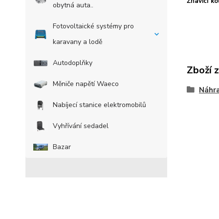
Žhavicí k
obytná auta..
Fotovoltaické systémy pro
karavany a lodě
Autodoplňky
Zboží 
Měniče napětí Waeco
Náhra
Nabíjecí stanice elektromobilů
Vyhřívání sedadel
Bazar