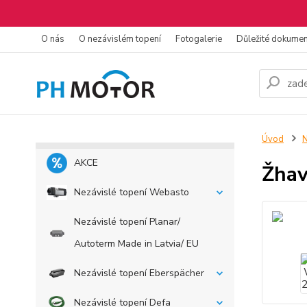
O nás
O nezávislém topení
Fotogalerie
Důležité dokume
Úvod
N
AKCE
Žhav
Nezávislé topení Webasto
Nezávislé topení Planar/
Autoterm Made in Latvia/ EU
Nezávislé topení Eberspächer
Nezávislé topení Defa