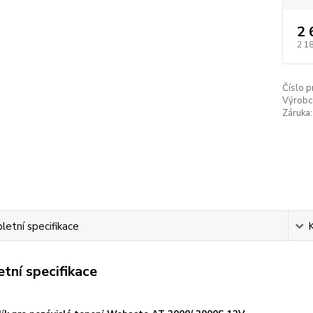
2 
2 1
Číslo p
Výrobc
Záruka:
etní specifikace
tní specifikace