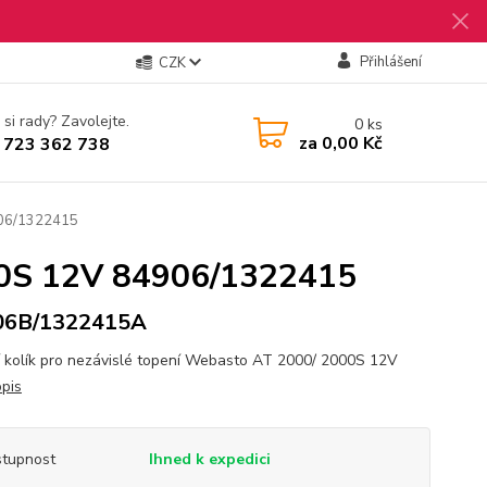
Přihlášení
CZK
 si rady? Zavolejte.
0
ks
za
0,00 Kč
 723 362 738
906/1322415
000S 12V 84906/1322415
06B/1322415A
í kolík pro nezávislé topení Webasto AT 2000/ 2000S 12V
opis
tupnost
Ihned k expedici