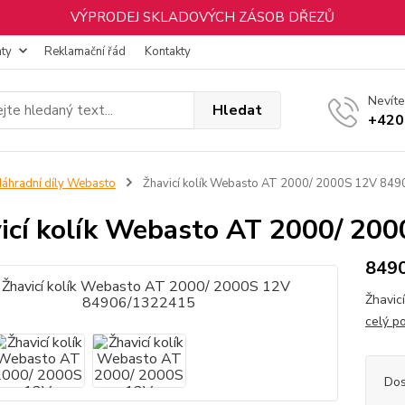
VÝPRODEJ SKLADOVÝCH ZÁSOB DŘEZŮ
nty
Reklamační řád
Kontakty
Nevíte
Hledat
+420
áhradní díly Webasto
Žhavicí kolík Webasto AT 2000/ 2000S 12V 84
icí kolík Webasto AT 2000/ 2
849
Žhavic
celý p
Dos