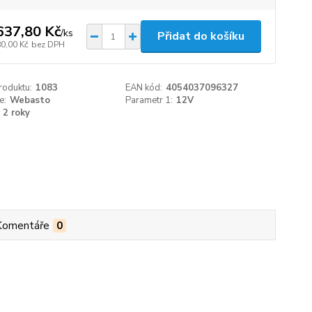
637,80 Kč
/
ks
Přidat do košíku
80,00 Kč
bez DPH
roduktu:
1083
EAN kód:
4054037096327
e:
Webasto
Parametr 1:
12V
2 roky
Komentáře
0