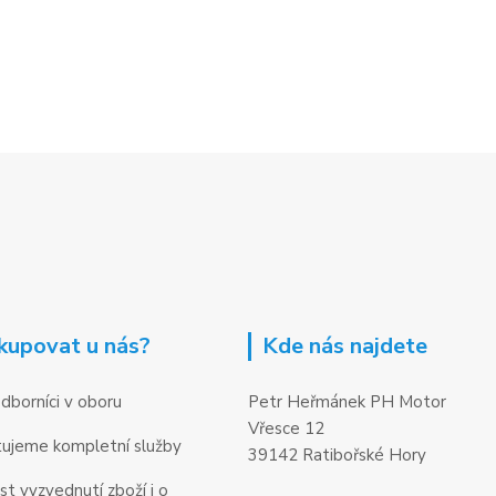
kupovat u nás?
Kde nás najdete
dborníci v oboru
Petr Heřmánek PH Motor
Vřesce 12
ujeme kompletní služby
39142 Ratibořské Hory
t vyzvednutí zboží i o