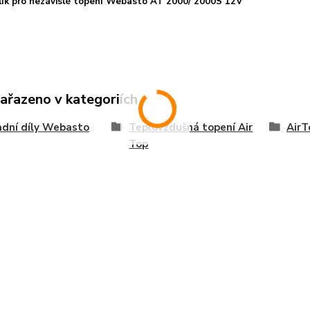
olík pro nezávislé topení Webasto AT 2000/ 2000S 12V
zařazeno v kategoriích
dní díly Webasto
Teplovzdušná topení Air
AirT
Top