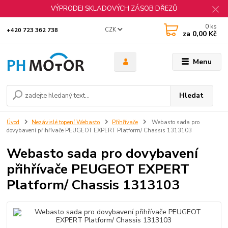
VÝPRODEJ SKLADOVÝCH ZÁSOB DŘEZŮ
0
ks
CZK
+420 723 362 738
za
0,00 Kč
Menu
Hledat
Úvod
Nezávislé topení Webasto
Přihřívače
Webasto sada pro
dovybavení přihřívače PEUGEOT EXPERT Platform/ Chassis 1313103
Webasto sada pro dovybavení
přihřívače PEUGEOT EXPERT
Platform/ Chassis 1313103