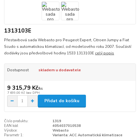
1313103E
Přestavbová sada Webasto pro Peugeot Expert, Citroen Jumpy a Fiat
Scudo s automatickou klimatizací, od modelového roku 2007. Součástí
dodávky jsou předvolbové hodiny 1533 1313103E
celý popis
Dostupnost
skladem u dodavatele
9 315,79 Kč
/
ks
7 699,00 Kč
bez DPH
Přidat do košíku
Číslo produktu:
1319
EAN kód:
4054037010538
Výrobce:
Webasto
Parametr 1:
Varianta: ACC Automatická klimatizace