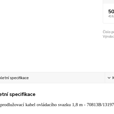
50
416
Číslo p
Výrobc
etní specifikace
tní specifikace
prodlužovací kabel ovládacího svazku 1,8 m - 70813B/1319