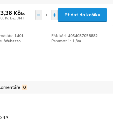
3,36 Kč
/
ks
Přidat do košíku
,00 Kč
bez DPH
roduktu:
1401
EAN kód:
4054037058882
e:
Webasto
Parametr 1:
1,8m
Komentáře
0
724A