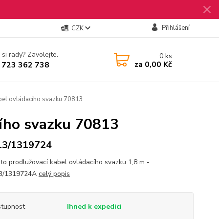
Přihlášení
CZK
 si rady? Zavolejte.
0
ks
za
0,00 Kč
 723 362 738
el ovládacího svazku 70813
cího svazku 70813
13/1319724
o prodlužovací kabel ovládacího svazku 1,8 m -
B/1319724A
celý popis
tupnost
Ihned k expedici