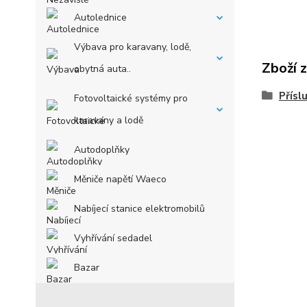
Autolednice
Výbava pro karavany, lodě,
Zboží 
obytná auta..
Přísl
Fotovoltaické systémy pro
karavany a lodě
Autodoplňky
Měniče napětí Waeco
Nabíjecí stanice elektromobilů
Vyhřívání sedadel
Bazar