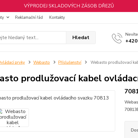
VÝPRODEJ SKLADOVÝCH ZÁSOB DŘEZŮ
nty
Reklamační řád
Kontakty
Nevíte
Hledat
+420
vládací prvky
Webasto
Příslušenství
Webasto prodlužovací kab
sto prodlužovací kabel ovláda
708
Webast
70813
Dos