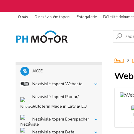
O nás
O nezávislém topení
Fotogalerie
Důležité dokume
Úvod
O
AKCE
Weba
Nezávislé topení Webasto
Nezávislé topení Planar/
Autoterm Made in Latvia/ EU
Nezávislé topení Eberspächer
Nezávislé topení Defa