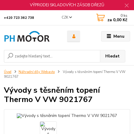
VÝPRODEJ SKLADOVÝCH ZÁSOB DŘEZŮ
0
ks
CZK
+420 723 362 738
za
0,00 Kč
Menu
Hledat
Úvod
Náhradní díly Webasto
Vývody s těsněním topení Thermo V VW
9021767
Vývody s těsněním topení
Thermo V VW 9021767