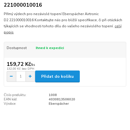
221000010016
Přímý výdech pro nezávislé topení Eberspächer Airtronic
D2 221000010016 Kontaktujte nás pro bližší specifikace, či při otázkách
týkajících se vhodnosti tohoto dílu do vašeho nezávislého topení.
celý
popis
Dostupnost
Ihned k expedici
159,72 Kč
/
ks
132,00 Kč
bez DPH
Přidat do košíku
Číslo produktu:
1008
EAN kód:
4030813506020
Výrobce:
Eberspächer