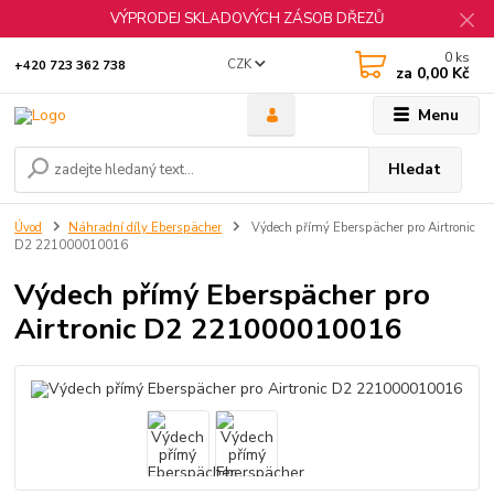
VÝPRODEJ SKLADOVÝCH ZÁSOB DŘEZŮ
0
ks
CZK
+420 723 362 738
za
0,00 Kč
Menu
Hledat
Úvod
Náhradní díly Eberspächer
Výdech přímý Eberspächer pro Airtronic
D2 221000010016
Výdech přímý Eberspächer pro
Airtronic D2 221000010016