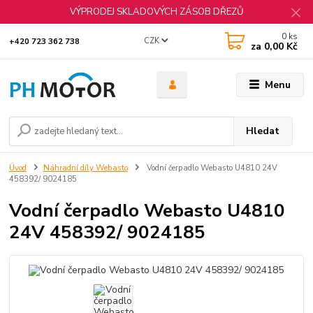
VÝPRODEJ SKLADOVÝCH ZÁSOB DŘEZŮ
0
ks
CZK
+420 723 362 738
za
0,00 Kč
Menu
Hledat
Úvod
Náhradní díly Webasto
Vodní čerpadlo Webasto U4810 24V
458392/ 9024185
Vodní čerpadlo Webasto U4810
24V 458392/ 9024185