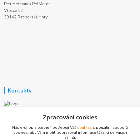
Petr Heřmánek PH Motor
Vřesce 12
39142 Ratibořské Hory
Kontakty
Nezavisla-topeni.cz
Zpracování cookies
Náš e-shop a partneři potřebují Váš
souhlas
s použitím souborů
+420 723 362 738
cookies, aby Vám mohli zobrazovat informace týkající se Vašich
zájmů.