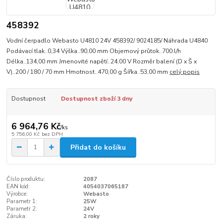
458392
Vodní čerpadlo Webasto U4810 24V 458392/ 9024185/ Náhrada U4840
Podávací tlak..0,34 Výška..90,00 mm Objemový průtok..700:l/h
Délka..134,00 mm Jmenovité napětí..24,00 V Rozměr balení (D x Š x
V)..200 / 180 / 70 mm Hmotnost..470,00 g Šířka..53,00 mm
celý popis
Dostupnost
Dostupnost zboží 3 dny
6 964,76 Kč
/
ks
5 756,00 Kč
bez DPH
Přidat do košíku
Číslo produktu:
2087
EAN kód:
4054037065187
Výrobce:
Webasto
Parametr 1:
25W
Parametr 2:
24V
Záruka:
2 roky