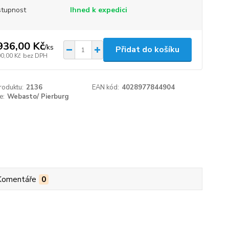
tupnost
Ihned k expedici
936,00 Kč
/
ks
Přidat do košíku
00,00 Kč
bez DPH
roduktu:
2136
EAN kód:
4028977844904
e:
Webasto/ Pierburg
Komentáře
0