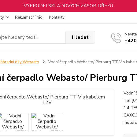
VÝPRODEJ SKLADOVÝCH ZÁSOB DŘEZŮ
nty
Reklamační řád
Kontakty
Nevíte
Hledat
+420
áhradní díly Webasto
Vodní čerpadlo Webasto/ Pierburg TT-V s kabe
í čerpadlo Webasto/ Pierburg 
Vodní 
TSI [0
1.4 TF
CAXC,C
motoru: