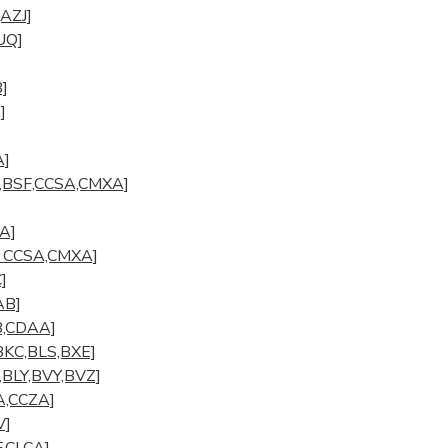
,AZJ]
UQ]
B]
]
A]
SE,BSF,CCSA,CMXA]
GA]
u: CCSA,CMXA]
]
AB]
ZB,CDAA]
,BKC,BLS,BXE]
R,BLY,BVY,BVZ]
WA,CCZA]
V]