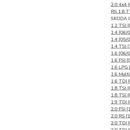
2.0 4x4
RS 1.8 
SKODA O
1.2 TSI
[
1.4
[06/0
1.4
[05/0
1.4 TSI
[
1.6
[06/
1.6 FSI
[
1.6 LPG
1.6 Mult
1.6 TDI
1.8 TSI
[
1.8 TSI
[
1.9 TDI
2.0 FSI
[
2.0 RS
[
2.0 TDI