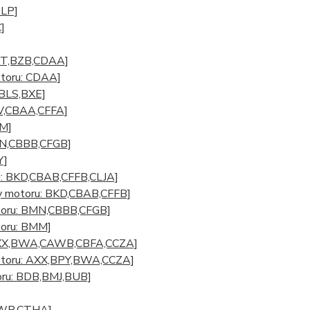
BLP]
]
BYT,BZB,CDAA]
otoru: CDAA]
,BLS,BXE]
ZV,CBAA,CFFA]
MM]
BMN,CBBB,CFGB]
Y]
u: BKD,CBAB,CFFB,CLJA]
dy motoru: BKD,CBAB,CFFB]
otoru: BMN,CBBB,CFGB]
toru: BMM]
: AXX,BWA,CAWB,CBFA,CCZA]
motoru: AXX,BPY,BWA,CCZA]
oru: BDB,BMJ,BUB]