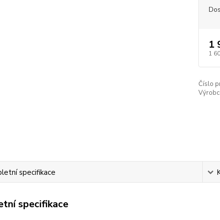
Dos
1 
1 6
Číslo p
Výrobc
etní specifikace
tní specifikace