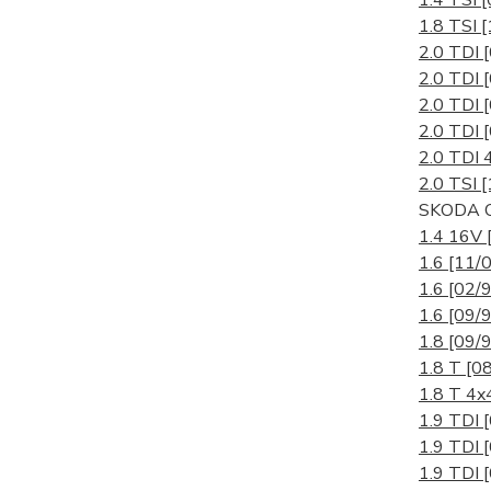
1.4 TSI
[
1.8 TSI
[
2.0 TDI
2.0 TDI
2.0 TDI
2.0 TDI
2.0 TDI 
2.0 TSI
[
SKODA O
1.4 16V
1.6
[11/0
1.6
[02/9
1.6
[09/9
1.8
[09/9
1.8 T
[0
1.8 T 4
1.9 TDI
1.9 TDI
1.9 TDI