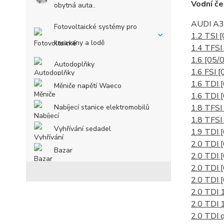
Vodní č
obytná auta..
AUDI A3 
Fotovoltaické systémy pro
1.2 TSI
[
karavany a lodě
1.4 TFSI
1.6
[05/0
Autodoplňky
1.6 FSI
[
1.6 TDI
Měniče napětí Waeco
1.6 TDI
Nabíjecí stanice elektromobilů
1.8 TFSI
1.8 TFSI
Vyhřívání sedadel
1.9 TDI
2.0 TDI
Bazar
2.0 TDI
2.0 TDI
2.0 TDI
2.0 TDI
2.0 TDI 
2.0 TDI 