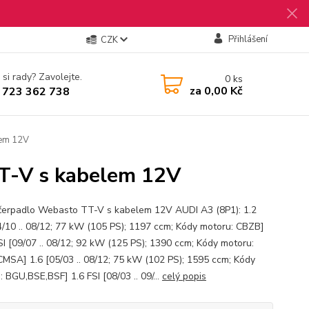
Přihlášení
CZK
 si rady? Zavolejte.
0
ks
za
0,00 Kč
 723 362 738
lem 12V
TT-V s kabelem 12V
čerpadlo Webasto TT-V s kabelem 12V AUDI A3 (8P1): 1.2
4/10 .. 08/12; 77 kW (105 PS); 1197 ccm; Kódy motoru: CBZB]
SI [09/07 .. 08/12; 92 kW (125 PS); 1390 ccm; Kódy motoru:
MSA] 1.6 [05/03 .. 08/12; 75 kW (102 PS); 1595 ccm; Kódy
 BGU,BSE,BSF] 1.6 FSI [08/03 .. 09/...
celý popis