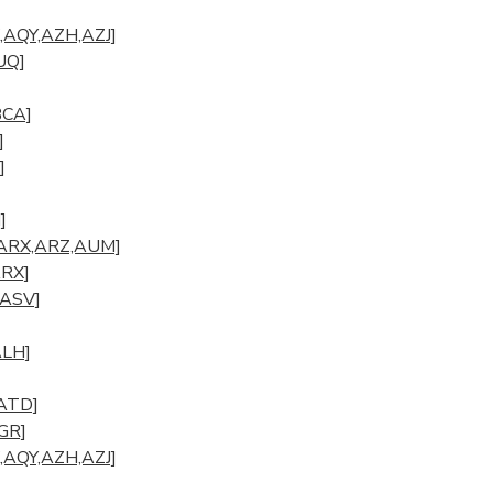
]
K,AQY,AZH,AZJ]
UQ]
BCA]
]
]
]
U,ARX,ARZ,AUM]
ARX]
,ASV]
ALH]
]
 ATD]
AGR]
K,AQY,AZH,AZJ]