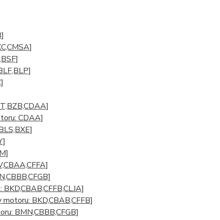
B]
AXC,CMSA]
,BSF]
,BLF,BLP]
]
BYT,BZB,CDAA]
otoru: CDAA]
,BLS,BXE]
Y]
MM]
ZV,CBAA,CFFA]
BMN,CBBB,CFGB]
u: BKD,CBAB,CFFB,CLJA]
dy motoru: BKD,CBAB,CFFB]
otoru: BMN,CBBB,CFGB]