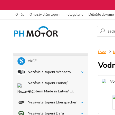
O nás
O nezávislém topení
Fotogalerie
Důležité dokume
Úvod
N
AKCE
Vodn
Nezávislé topení Webasto
Nezávislé topení Planar/
Autoterm Made in Latvia/ EU
Nezávislé topení Eberspächer
Nezávislé topení Defa