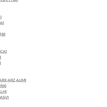
CNWB,CTHA]
]
FA]
FFB]
BCA]
]
]
U,ARX,ARZ,AUM]
ARX]
ALH]
,ASV]