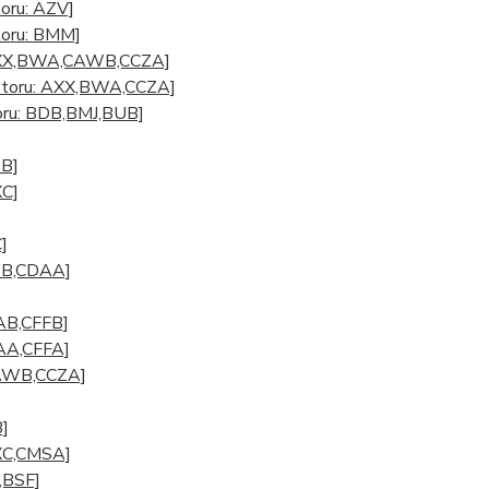
oru: AZV]
toru: BMM]
: AXX,BWA,CAWB,CCZA]
motoru: AXX,BWA,CCZA]
oru: BDB,BMJ,BUB]
ZB]
XC]
]
BZB,CDAA]
BAB,CFFB]
BAA,CFFA]
 CAWB,CCZA]
B]
AXC,CMSA]
,BSF]