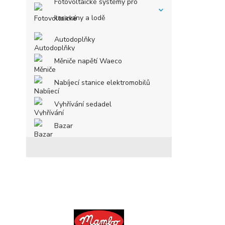
Fotovoltaické systémy pro
karavany a lodě
Autodoplňky
Měniče napětí Waeco
Nabíjecí stanice elektromobilů
Vyhřívání sedadel
Bazar