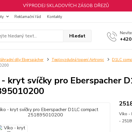
VÝPRODEJ SKLADOVÝCH ZÁSOB DŘEZŮ
nty
Reklamační řád
Kontakty
Nevíte
Hledat
+420
áhradní díly Eberspächer
Teplovzdušná topení Airtronic
D1LC comp
0200
 - kryt svíčky pro Eberspacher 
895010200
251
Víko -
- 251