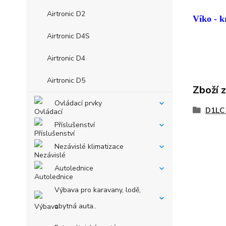
Airtronic D2
Víko - k
Airtronic D4S
Airtronic D4
Airtronic D5
Zboží 
Ovládací prvky
D1LC
Příslušenství
Nezávislé klimatizace
Autolednice
Výbava pro karavany, lodě,
obytná auta..