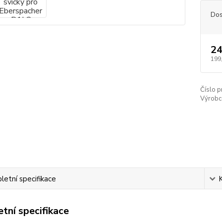
Dos
24
199
Číslo p
Výrobc
etní specifikace
tní specifikace