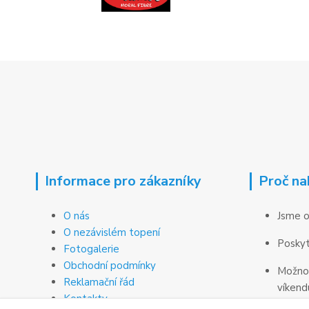
Informace pro zákazníky
Proč na
O nás
Jsme o
O nezávislém topení
Poskyt
Fotogalerie
Obchodní podmínky
Možnos
Reklamační řád
víkend
Kontakty