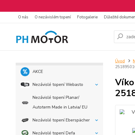
O nás
O nezávislém topení
Fotogalerie
Důležité dokume
Úvod
N
25189501
AKCE
Víko
Nezávislé topení Webasto
251
Nezávislé topení Planar/
Autoterm Made in Latvia/ EU
Nezávislé topení Eberspächer
Nezávislé topení Defa