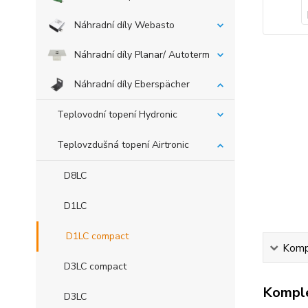
Náhradní díly Webasto
Náhradní díly Planar/ Autoterm
Náhradní díly Eberspächer
Teplovodní topení Hydronic
Teplovzdušná topení Airtronic
D8LC
D1LC
D1LC compact
Kompl
D3LC compact
Komple
D3LC