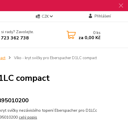
Přihlášení
CZK
 si rady? Zavolejte.
0
ks
za
0,00 Kč
 723 362 738
act
Víko - kryt svíčky pro Eberspacher D1LC compact
D1LC compact
895010200
 kryt svíčky nezávislého topení Eberspacher pro D1LCc
895010200
celý popis