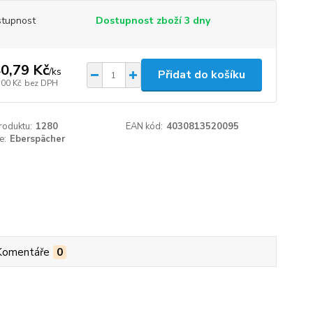
tupnost
Dostupnost zboží 3 dny
0,79 Kč
/
ks
Přidat do košíku
,00 Kč
bez DPH
roduktu:
1280
EAN kód:
4030813520095
e:
Eberspächer
Komentáře
0