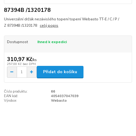
87394B /1320178
Univerzální držák nezávislého topení topení Webasto TT-E / C / P /
Z 87394B /1320178
celý popis
Dostupnost
Ihned k expedici
310,97 Kč
/
ks
257,00 Kč
bez DPH
Přidat do košíku
Číslo produktu:
66
EAN kód:
4054037047039
Výrobce:
Webasto