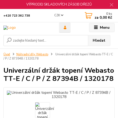
VÝPRODEJ SKLADOVÝCH ZÁSOB DŘEZŮ
0
ks
CZK
+420 723 362 738
za
0,00 Kč
Menu
Hledat
Úvod
Náhradní díly Webasto
Univerzální držák topení Webasto TT-E / C
/ P / Z 87394B / 1320178
Univerzální držák topení Webasto
TT-E / C / P / Z 87394B / 1320178