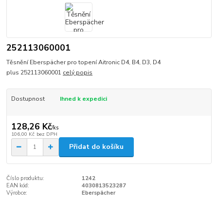
252113060001
Těsnění Eberspächer pro topení Aitronic D4, B4, D3, D4
plus 252113060001
celý popis
Dostupnost
Ihned k expedici
128,26 Kč
/
ks
106,00 Kč
bez DPH
Přidat do košíku
Číslo produktu:
1242
EAN kód:
4030813523287
Výrobce:
Eberspächer