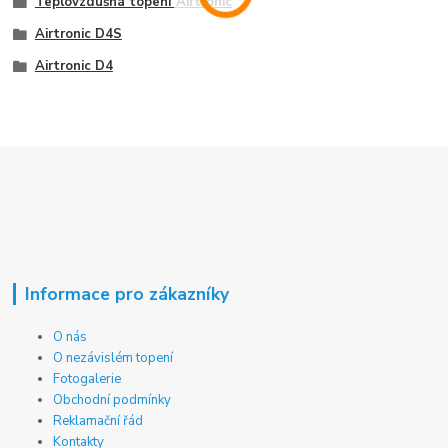
Teplovzdušná topení Airtronic
Airtronic D4S
Airtronic D4
Informace pro zákazníky
O nás
O nezávislém topení
Fotogalerie
Obchodní podmínky
Reklamační řád
Kontakty