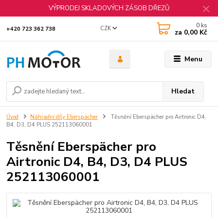
VÝPRODEJ SKLADOVÝCH ZÁSOB DŘEZŮ
0
ks
CZK
+420 723 362 738
za
0,00 Kč
Menu
Hledat
Úvod
Náhradní díly Eberspächer
Těsnění Eberspächer pro Airtronic D4,
B4, D3, D4 PLUS 252113060001
Těsnění Eberspächer pro
Airtronic D4, B4, D3, D4 PLUS
252113060001