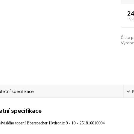
24
199
Číslo p
Výrobc
etní specifikace
tní specifikace
závislého topení Eberspacher Hydronic 9 / 10 - 251816010004