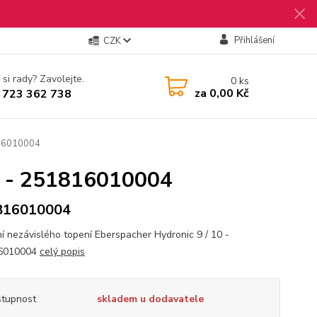
Přihlášení
CZK
 si rady? Zavolejte.
0
ks
za
0,00 Kč
 723 362 738
816010004
10 - 251816010004
816010004
í nezávislého topení Eberspacher Hydronic 9 / 10 -
6010004
celý popis
tupnost
skladem u dodavatele