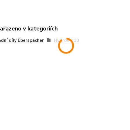
zařazeno v kategoriích
dní díly Eberspächer
Hydronic 10