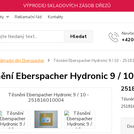
VÝPRODEJ SKLADOVÝCH ZÁSOB DŘEZŮ
nty
Reklamační řád
Kontakty
Nevíte
Hledat
+420
áhradní díly Eberspächer
Těsnění Eberspacher Hydronic 9 / 10 - 251
ění Eberspacher Hydronic 9 / 
251
Těsněn
25181
Dos