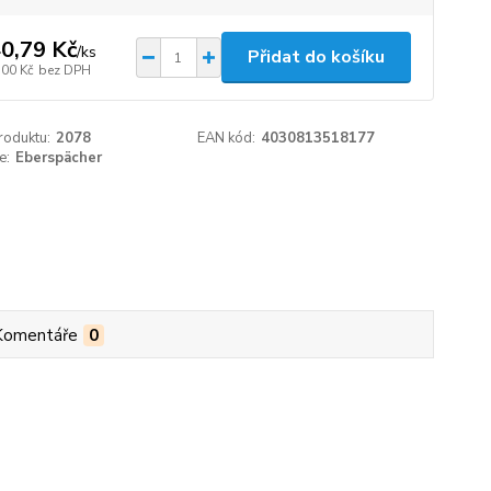
0,79 Kč
/
ks
Přidat do košíku
,00 Kč
bez DPH
roduktu:
2078
EAN kód:
4030813518177
e:
Eberspächer
Komentáře
0