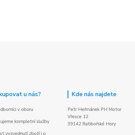
kupovat u nás?
Kde nás najdete
dborníci v oboru
Petr Heřmánek PH Motor
Vřesce 12
ujeme kompletní služby
39142 Ratibořské Hory
t vyzvednutí zboží i o