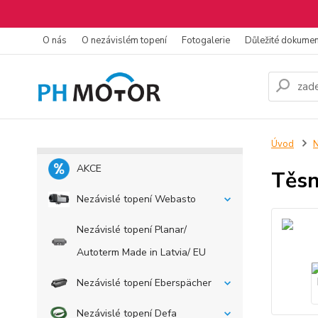
O nás
O nezávislém topení
Fotogalerie
Důležité dokume
Úvod
N
AKCE
Těsn
Nezávislé topení Webasto
Nezávislé topení Planar/
Autoterm Made in Latvia/ EU
Nezávislé topení Eberspächer
Nezávislé topení Defa