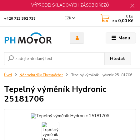
VÝPRODEJ SKLADOVÝCH ZÁSOB DŘEZŮ
0
ks
CZK
+420 723 362 738
za
0,00 Kč
Menu
Hledat
Úvod
Náhradní díly Eberspächer
Tepelný výměník Hydronic 25181706
Tepelný výměník Hydronic
25181706