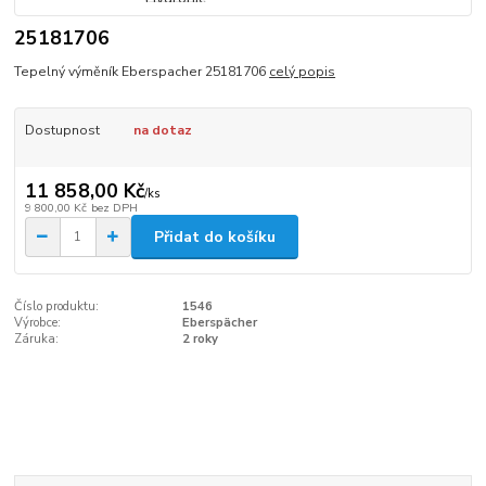
25181706
Tepelný výměník Eberspacher 25181706
celý popis
Dostupnost
na dotaz
11 858,00 Kč
/
ks
9 800,00 Kč
bez DPH
Přidat do košíku
Číslo produktu:
1546
Výrobce:
Eberspächer
Záruka:
2 roky