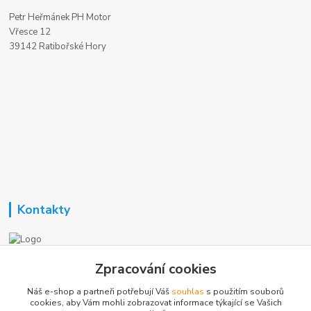
Petr Heřmánek PH Motor
Vřesce 12
39142 Ratibořské Hory
Kontakty
Nezavisla-topeni.cz
Zpracování cookies
Náš e-shop a partneři potřebují Váš
souhlas
s použitím souborů
+420 723 362 738
cookies, aby Vám mohli zobrazovat informace týkající se Vašich