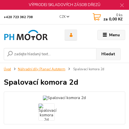
VÝPRODEJ SKLADOVÝCH ZÁSOB DŘEZŮ
0
ks
CZK
+420 723 362 738
za
0,00 Kč
Menu
Hledat
Úvod
Náhradní díly Planar/ Autoterm
Spalovací komora 2d
Spalovací komora 2d