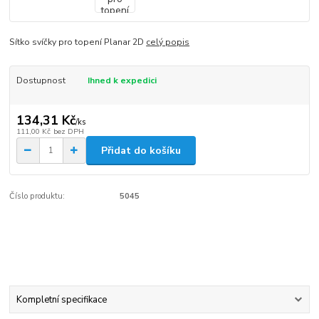
Sítko svíčky pro topení Planar 2D
celý popis
Dostupnost
Ihned k expedici
134,31 Kč
/
ks
111,00 Kč
bez DPH
Přidat do košíku
Číslo produktu:
5045
Kompletní specifikace