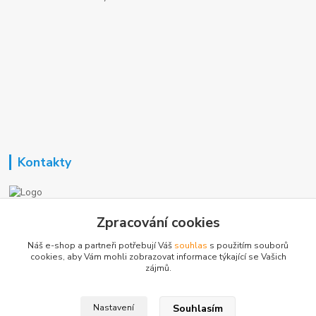
Kontakty
Nezavisla-topeni.cz
Zpracování cookies
Náš e-shop a partneři potřebují Váš
souhlas
s použitím souborů
+420 723 362 738
cookies, aby Vám mohli zobrazovat informace týkající se Vašich
zájmů.
phmotor@centrum.cz
Souhlasím
Nastavení