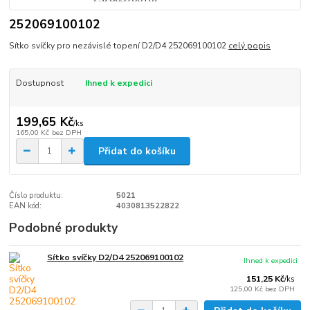
252069100102
Sítko svíčky pro nezávislé topení D2/D4 252069100102
celý popis
Dostupnost
Ihned k expedici
199,65 Kč
/
ks
165,00 Kč
bez DPH
Přidat do košíku
Číslo produktu:
5021
EAN kód:
4030813522822
Podobné produkty
Sítko svíčky D2/D4 252069100102
Ihned k expedici
151,25 Kč
/
ks
125,00 Kč
bez DPH