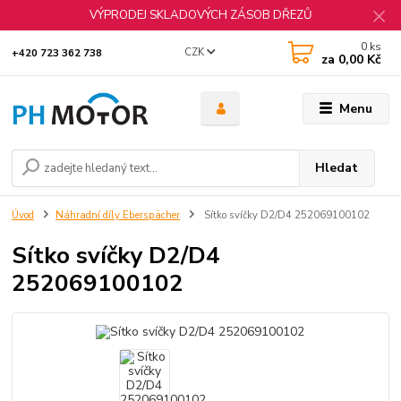
VÝPRODEJ SKLADOVÝCH ZÁSOB DŘEZŮ
0
ks
CZK
+420 723 362 738
za
0,00 Kč
Menu
Hledat
Úvod
Náhradní díly Eberspächer
Sítko svíčky D2/D4 252069100102
Sítko svíčky D2/D4
252069100102