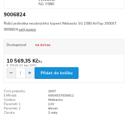
9006824
Řídící jednotka nezávislého topení Webasto SG 1580 AirTop 3500ST
9006824
celý popis
Dostupnost
na dotaz
10 569,35 Kč
/
ks
8 735,00 Kč
bez DPH
Přidat do košíku
Číslo produktu:
2097
EAN kód:
4054037030611
Výrobce:
Webasto
Parametr 1:
12V
Parametr 2:
diesel
Záruka:
2 roky