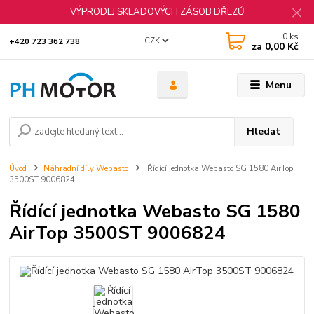
VÝPRODEJ SKLADOVÝCH ZÁSOB DŘEZŮ
0
ks
CZK
+420 723 362 738
za
0,00 Kč
Menu
Hledat
Úvod
Náhradní díly Webasto
Řídící jednotka Webasto SG 1580 AirTop
3500ST 9006824
Řídící jednotka Webasto SG 1580
AirTop 3500ST 9006824