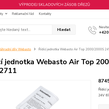
VÝPRODEJ SKLADOVÝCH ZÁSOB DŘEZŮ
nty
Reklamační řád
Kontakty
Nevíte
Hledat
+420
áhradní díly Webasto
Řídící jednotka Webasto Air Top 2000/2000S 2
cí jednotka Webasto Air Top 2
22711
874
Řídící
24V 8