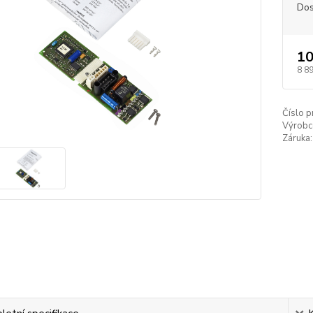
Dos
10
8 8
Číslo p
Výrobc
Záruka: