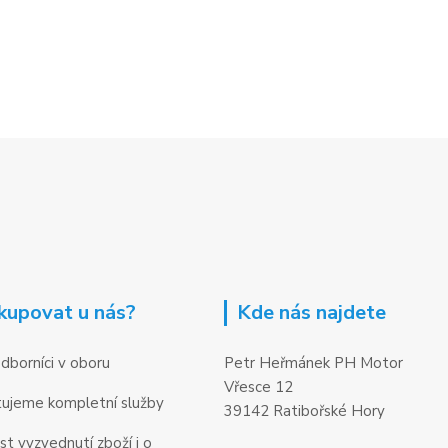
kupovat u nás?
Kde nás najdete
dborníci v oboru
Petr Heřmánek PH Motor
Vřesce 12
ujeme kompletní služby
39142 Ratibořské Hory
t vyzvednutí zboží i o