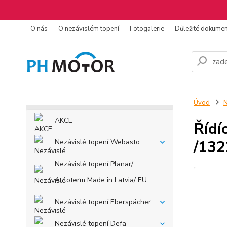
O nás
O nezávislém topení
Fotogalerie
Důležité dokume
Úvod
N
AKCE
Řídí
/13
Nezávislé topení Webasto
Nezávislé topení Planar/
Autoterm Made in Latvia/ EU
Nezávislé topení Eberspächer
Nezávislé topení Defa