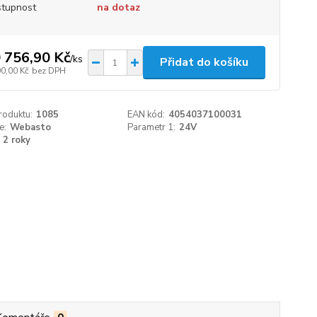
tupnost
na dotaz
 756,90 Kč
/
ks
Přidat do košíku
90,00 Kč
bez DPH
roduktu:
1085
EAN kód:
4054037100031
e:
Webasto
Parametr 1:
24V
2 roky