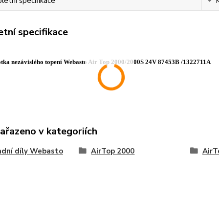
etní specifikace
tní specifikace
notka nezávislého topení Webasto Air Top 2000/2000S 24V 87453B /1322711A
zařazeno v kategoriích
dní díly Webasto
AirTop 2000
AirT