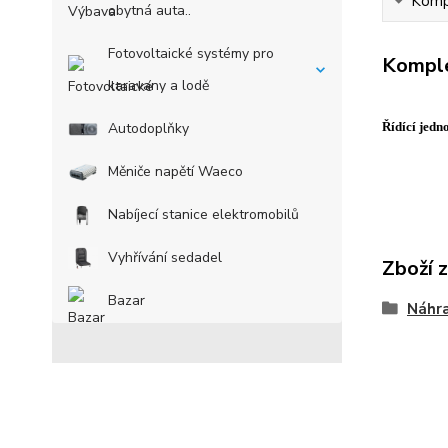
Kompl
obytná auta..
Fotovoltaické systémy pro
Komple
karavany a lodě
Řídící jed
Autodoplňky
Měniče napětí Waeco
Nabíjecí stanice elektromobilů
Vyhřívání sedadel
Zboží 
Bazar
Náhra