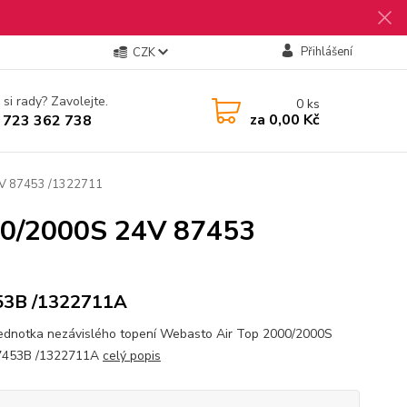
Přihlášení
CZK
 si rady? Zavolejte.
0
ks
za
0,00 Kč
 723 362 738
4V 87453 /1322711
000/2000S 24V 87453
53B /1322711A
 jednotka nezávislého topení Webasto Air Top 2000/2000S
7453B /1322711A
celý popis