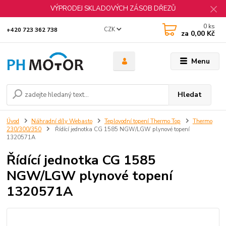
VÝPRODEJ SKLADOVÝCH ZÁSOB DŘEZŮ
0
ks
CZK
+420 723 362 738
za
0,00 Kč
Menu
Hledat
Úvod
Náhradní díly Webasto
Teplovodní topení Thermo Top
Thermo
230/300/350
Řídící jednotka CG 1585 NGW/LGW plynové topení
1320571A
Řídící jednotka CG 1585
NGW/LGW plynové topení
1320571A