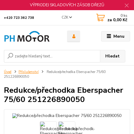
VÝPRODEJ SKLADOVÝCH ZÁSOB DŘEZŮ
0
ks
CZK
+420 723 362 738
za
0,00 Kč
Menu
Hledat
Úvod
Příslušenství
Redukce/přechodka Eberspacher 75/60
251226890050
Redukce/přechodka Eberspacher
75/60 251226890050