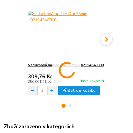
Vzduchová hadice D = 75mm 102114340000
Vzduchová 
326,70 Kč
309,76 Kč
289,19 K
/
m
Ihned k expedici
256,00 Kč
bez DPH
239,00 Kč
be
Přidat do košíku
Zboží zařazeno v kategoriích