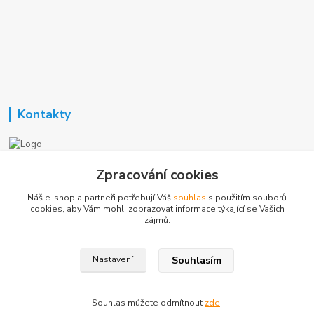
Kontakty
Nezavisla-topeni.cz
Zpracování cookies
Náš e-shop a partneři potřebují Váš
souhlas
s použitím souborů
+420 723 362 738
cookies, aby Vám mohli zobrazovat informace týkající se Vašich
zájmů.
phmotor@centrum.cz
Souhlasím
Nastavení
Souhlas můžete odmítnout
zde
.
Vytvořeno na
Eshop-rychle.cz