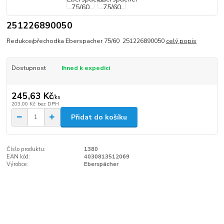
251226890050
Redukce/přechodka Eberspacher 75/60 251226890050
celý popis
Dostupnost
Ihned k expedici
245,63 Kč
/
ks
203,00 Kč
bez DPH
Přidat do košíku
Číslo produktu:
1380
EAN kód:
4030813512069
Výrobce:
Eberspächer