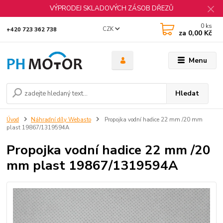
VÝPRODEJ SKLADOVÝCH ZÁSOB DŘEZŮ
0
ks
CZK
+420 723 362 738
za
0,00 Kč
Menu
Hledat
Úvod
Náhradní díly Webasto
Propojka vodní hadice 22 mm /20 mm
plast 19867/1319594A
Propojka vodní hadice 22 mm /20
mm plast 19867/1319594A