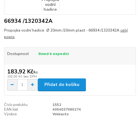
66934 /1320342A
Propojka vodní hadice Ø 20mm /20mm plast - 66934 /1320342A
celý
popis
Dostupnost
Ihned k expedici
183,92 Kč
/
ks
152,00 Kč
bez DPH
Přidat do košíku
Číslo produktu:
1552
EAN kód:
4054037060274
Výrobce:
Webasto