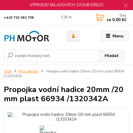
VÝPRODEJ SKLADOVÝCH ZÁSOB DŘEZŮ
0
ks
CZK
+420 723 362 738
za
0,00 Kč
Menu
Hledat
Úvod
Příslušenství
Propojka vodní hadice 20mm /20 mm plast 66934
/1320342A
Propojka vodní hadice 20mm /20
mm plast 66934 /1320342A