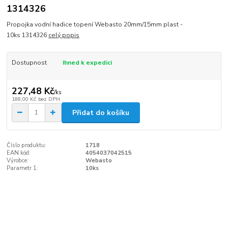
1314326
Propojka vodní hadice topení Webasto 20mm/15mm plast -
10ks 1314326
celý popis
Dostupnost
Ihned k expedici
227,48 Kč
/
ks
188,00 Kč
bez DPH
Přidat do košíku
Číslo produktu:
1718
EAN kód:
4054037042515
Výrobce:
Webasto
Parametr 1:
10ks