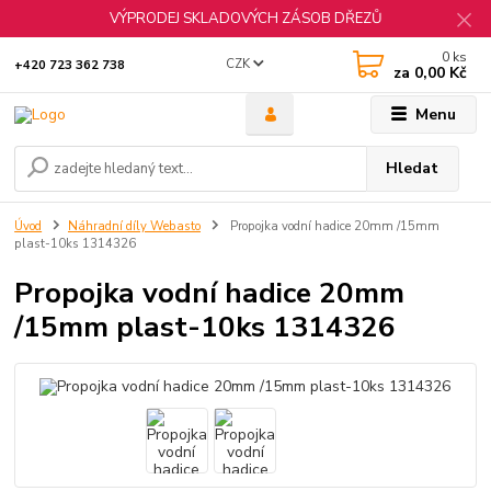
VÝPRODEJ SKLADOVÝCH ZÁSOB DŘEZŮ
0
ks
CZK
+420 723 362 738
za
0,00 Kč
Menu
Hledat
Úvod
Náhradní díly Webasto
Propojka vodní hadice 20mm /15mm
plast-10ks 1314326
Propojka vodní hadice 20mm
/15mm plast-10ks 1314326