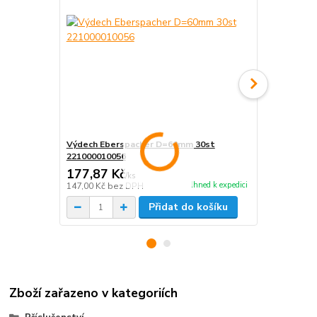
Výdech Eberspacher D=60mm 30st
Otočný kom
221000010056
2210000100
177,87 Kč
204,49 K
/
ks
Ihned k expedici
147,00 Kč
bez DPH
169,00 Kč
be
Přidat do košíku
Zboží zařazeno v kategoriích