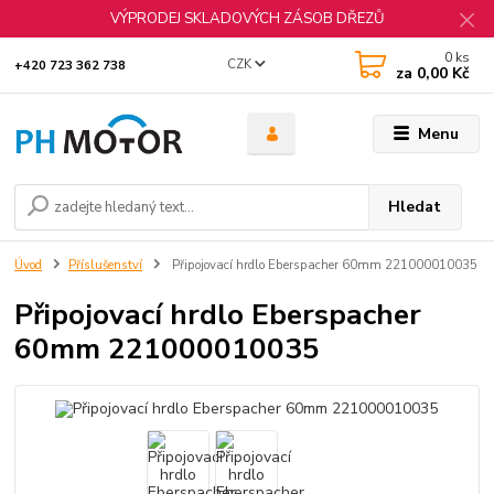
VÝPRODEJ SKLADOVÝCH ZÁSOB DŘEZŮ
0
ks
CZK
+420 723 362 738
za
0,00 Kč
Menu
Hledat
Úvod
Příslušenství
Připojovací hrdlo Eberspacher 60mm 221000010035
Připojovací hrdlo Eberspacher
60mm 221000010035