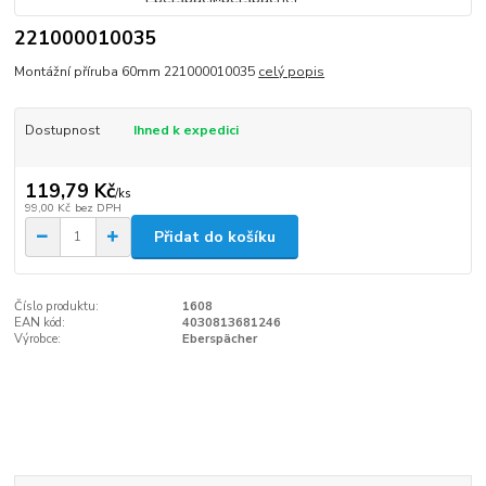
221000010035
Montážní příruba 60mm 221000010035
celý popis
Dostupnost
Ihned k expedici
119,79 Kč
/
ks
99,00 Kč
bez DPH
Přidat do košíku
Číslo produktu:
1608
EAN kód:
4030813681246
Výrobce:
Eberspächer