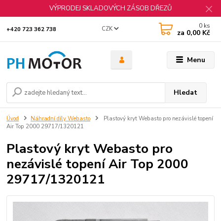
VÝPRODEJ SKLADOVÝCH ZÁSOB DŘEZŮ
0
ks
CZK
+420 723 362 738
za
0,00 Kč
Menu
Hledat
Úvod
Náhradní díly Webasto
Plastový kryt Webasto pro nezávislé topení
Air Top 2000 29717/1320121
Plastový kryt Webasto pro
nezávislé topení Air Top 2000
29717/1320121