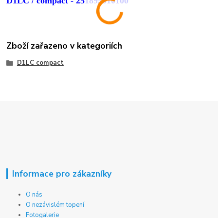
D1LC / compact - 251895010100
Zboží zařazeno v kategoriích
D1LC compact
Informace pro zákazníky
O nás
O nezávislém topení
Fotogalerie