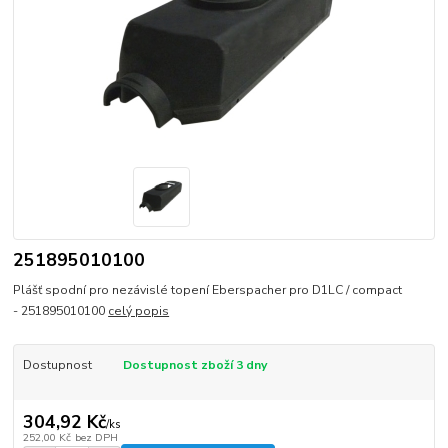
251895010100
Plášť spodní pro nezávislé topení Eberspacher pro D1LC / compact
- 251895010100
celý popis
Dostupnost
Dostupnost zboží 3 dny
304,92 Kč
/
ks
252,00 Kč
bez DPH