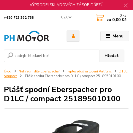
VÝPRODEJ SKLADOVÝCH ZÁSOB DŘEZŮ
0
ks
CZK
+420 723 362 738
za
0,00 Kč
Menu
Hledat
Úvod
Náhradní díly Eberspächer
Teplovzdušná topení Airtronic
D1LC
compact
Plášť spodní Eberspacher pro D1LC / compact 251895010100
Plášť spodní Eberspacher pro
D1LC / compact 251895010100