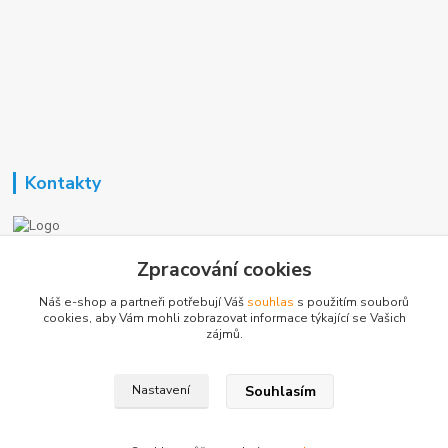
Kontakty
Nezavisla-topeni.cz
Zpracování cookies
Náš e-shop a partneři potřebují Váš
souhlas
s použitím souborů
+420 723 362 738
cookies, aby Vám mohli zobrazovat informace týkající se Vašich
zájmů.
phmotor@centrum.cz
Souhlasím
Nastavení