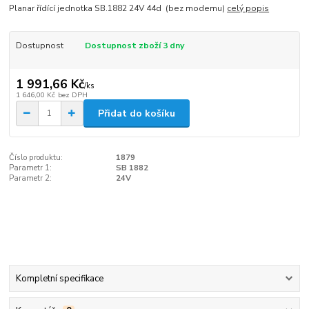
Planar řídící jednotka SB.1882 24V 44d (bez modemu)
celý popis
Dostupnost
Dostupnost zboží 3 dny
1 991,66 Kč
/
ks
1 646,00 Kč
bez DPH
Přidat do košíku
Číslo produktu:
1879
Parametr 1:
SB 1882
Parametr 2:
24V
Kompletní specifikace