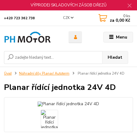
VÝPRODEJ SKLADOVÝCH ZÁSOB DŘEZŮ
0
ks
CZK
+420 723 362 738
za
0,00 Kč
Menu
Hledat
Úvod
Náhradní díly Planar/ Autoterm
Planar řídící jednotka 24V 4D
Planar řídící jednotka 24V 4D