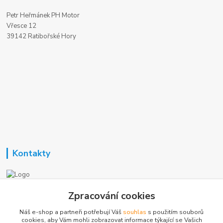
Petr Heřmánek PH Motor
Vřesce 12
39142 Ratibořské Hory
Kontakty
Nezavisla-topeni.cz
Zpracování cookies
Náš e-shop a partneři potřebují Váš
souhlas
s použitím souborů
+420 723 362 738
cookies, aby Vám mohli zobrazovat informace týkající se Vašich