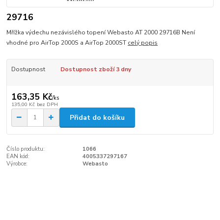
29716
Mřížka výdechu nezávislého topení Webasto AT 2000 29716B Není
vhodné pro AirTop 2000S a AirTop 2000ST
celý popis
Dostupnost
Dostupnost zboží 3 dny
163,35 Kč
/
ks
135,00 Kč
bez DPH
Přidat do košíku
Číslo produktu:
1066
EAN kód:
4005337297167
Výrobce:
Webasto