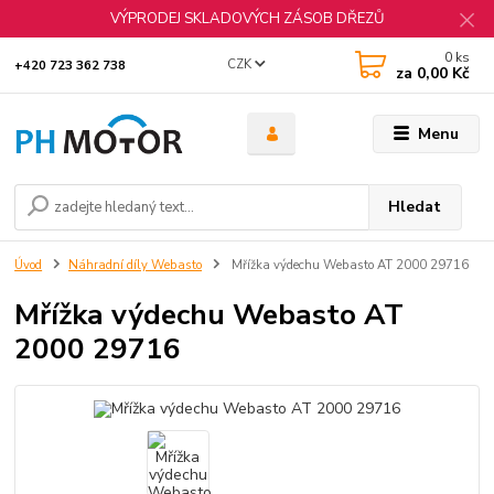
VÝPRODEJ SKLADOVÝCH ZÁSOB DŘEZŮ
0
ks
CZK
+420 723 362 738
za
0,00 Kč
Menu
Hledat
Úvod
Náhradní díly Webasto
Mřížka výdechu Webasto AT 2000 29716
Mřížka výdechu Webasto AT
2000 29716